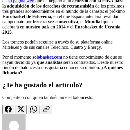
en
su página web
que ha llegado a un
acuerdo con la FIBA para
la adquisición de los derechos de retransmisión
de los próximos
tres grandes acontecimientos en el mundo de la canasta: el próximo
Eurobasket de Eslovenia
, en el que España intentará revalidar
campeonato por
tercera vez consecutiva
, el
Mundial
que se
celebrará en
nuestro país en 2014
y el
Eurobasket de Ucrania
2015
.
Los torneos podrán seguirse a través de su plataforma online
Mitele.es y de sus canales Telecinco, Cuatro y Energy.
Por el momento
solobasket.com
no tiene conocimiento de que se
hayan decidido ya
qué analistas
serán contratados. Desde nuestro
rincón de baloncesto nos gustaría conocer su opinión.
¿A quiénes
ficharían?
¿Te ha gustado el artículo?
Compártelo con quien también ame el baloncesto.