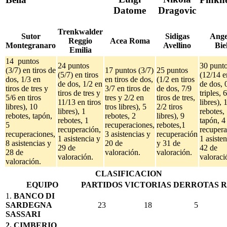
Datome
Dragovic
Trenkwalder
Sutor
Sidigas
Ange
Reggio
Acea Roma
Montegranaro
Avellino
Bie
Emilia
14 puntos
24 puntos
30 punt
(3/7) en tiros de
17 puntos (3/7)
25 puntos
(5/7) en tiros
(12/14 e
dos, 1/3 en
en tiros de dos,
(1/2 en tiros
de dos, 1/2 en
de dos, 
tiros de tres y
3/7 en tiros de
de dos, 7/9
tiros de tres y
triples, 6
5/6 en tiros
tres y 2/2 en
tiros de tres,
11/13 en tiros
libres), 
libres), 10
tros libres), 5
2/2 tiros
libres), 1
rebotes,
rebotes, tapón,
rebotes, 2
libres), 9
rebotes, 1
tapón, 4
5
recuperaciones,
rebotes,1
recuperación,
recupera
recuperaciones,
3 asistencias y
recuperación
1 asistencia y
1 asisten
8 asistencias y
20 de
y 31 de
29 de
42 de
28 de
valoración.
valoración.
valoración.
valoraci
valoración.
CLASIFICACION
EQUIPO
PARTIDOS
VICTORIAS
DERROTAS
R
1.
BANCO DI
SARDEGNA
23
18
5
SASSARI
2. CIMBERIO