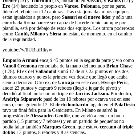
Diener
(23) y
Thornton
(13) anotando en
Sassari, y Banks
(15) y
Ere (
14) haciendo lo propio en
Varese. Polonara,
por su parte,
lideró el rebote con 12 capturas. Tras esta jornada ambos equipos
están igualados a puntos, pero
Sassari es el nuevo líder
y sólo una
enrachada Roma parece ser capaz de hacerle frente, aunque por
plantilla, está por debajo de estos dos equipos. Los otrora poderosos
como
Cantù, Milano y Siena
no están, de momento, en el camino
de la regularidad.
youtube://v/fiUBktRlkyw
Emporio Armani
encajó 45 puntos en la segunda parte y vio como
Vanoli Cremona
remontaba de la mano del menudo
Brian Chase
(1.78). El ex del
Valladolid
sumó 17 de sus 22 puntos en los dos
últimos cuartos y no es la primera vez desde que llegó que acaba
siendo decisivo. Otro ex, de
Unicaja
en este caso,
Hvroje Peric
,
anotó 23 puntos y capturó 9 rebotes (llegó a jugar de pívot) y
decidió al final junto con un triple de
Jarrius Jackson.
Por dentro,
Andrija Stipanovic
pasó de los 10 rebotes por octava vez en este
curso, consiguiendo 12. El
derbi lombardo
jugado en el
PalaDesio
tuvo un final feliz para la Cenicienta. En Milano se salvó la
progresión de
Alessandro Gentile
, que volvió a tener un buen
partido (15 puntos y 7 rebotes) y en un partido de pequeños no
podía faltar también
Marques Green
, que estuvo
cercano al triple
doble:
13 puntos, 8 rebotes y 8 asistencias.