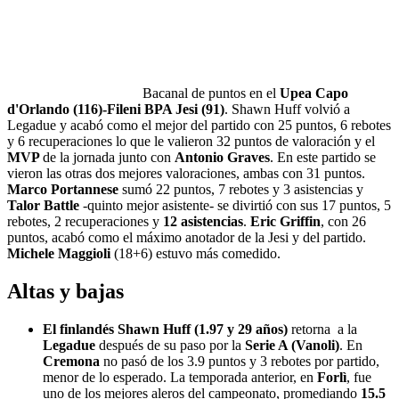
Bacanal de puntos en el
Upea Capo
d'Orlando (116)-Fileni BPA Jesi (91)
. Shawn Huff volvió a
Legadue y acabó como el mejor del partido con 25 puntos, 6 rebotes
y 6 recuperaciones lo que le valieron 32 puntos de valoración y el
MVP
de la jornada junto con
Antonio Graves
. En este partido se
vieron las otras dos mejores valoraciones, ambas con 31 puntos.
Marco Portannese
sumó 22 puntos, 7 rebotes y 3 asistencias y
Talor Battle
-quinto mejor asistente-
se divirtió con sus 17 puntos, 5
rebotes, 2 recuperaciones y
12 asistencias
.
Eric Griffin
, con 26
puntos, acabó como el máximo anotador de la Jesi y del partido.
Michele Maggioli
(18+6) estuvo más comedido.
Altas y bajas
El finlandés Shawn Huff (1.97 y 29 años)
retorna a la
Legadue
después de su paso por la
Serie A (Vanoli)
. En
Cremona
no pasó de los 3.9 puntos y 3 rebotes por partido,
menor de lo esperado. La temporada anterior, en
Forlì
, fue
uno de los mejores aleros del campeonato, promediando
15.5