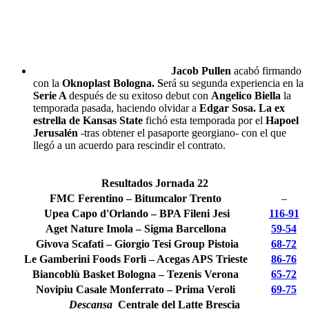
J
acob Pullen
acabó firmando
con la
Oknoplast Bologna.
S
erá su segunda experiencia en la
Serie A
después de su exitoso debut con
Angelico Biella
la
temporada pasada, haciendo olvidar a
Edgar Sosa. La ex
estrella de Kansas State
fichó esta temporada por el
Hapoel
Jerusalén
-tras obtener el pasaporte georgiano- con el que
llegó a un acuerdo para rescindir el contrato.
Resultados Jornada 22
FMC Ferentino – Bitumcalor Trento
–
Upea Capo d'Orlando – BPA Fileni Jesi
116-91
Aget Nature Imola – Sigma Barcellona
59-54
Givova Scafati –
Giorgio Tesi Group Pistoia
68-72
Le Gamberini Foods Forlì – Acegas APS Trieste
86-76
Biancoblù Basket Bologna – Tezenis Verona
65-72
N
ovipiu Casale Monferrato –
Prima Veroli
69-75
Descansa
Centrale del Latte Brescia