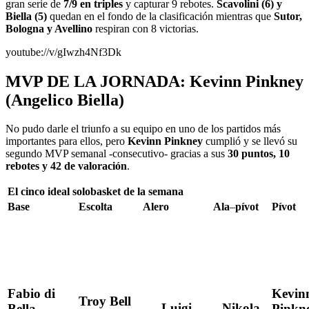
gran serie de
7/9 en triples
y capturar 9 rebotes.
Scavolini (6) y
Biella (5)
quedan en el fondo de la clasificación mientras que
Sutor,
Bologna y Avellino
respiran con 8 victorias.
youtube://v/gIwzh4Nf3Dk
MVP DE LA JORNADA: Kevinn Pinkney
(Angelico Biella)
No pudo darle el triunfo a su equipo en uno de los partidos más
importantes para ellos, pero
Kevinn Pinkney
cumplió y se llevó su
segundo MVP semanal -consecutivo- gracias a sus
30 puntos, 10
rebotes y 42 de valoración
.
El cinco ideal solobasket de la semana
Base
Escolta
Alero
Ala
–
pívot
Pívot
Fabio di
Kevin
Troy Bell
Luigi
Nikola
Bella
Pinkn