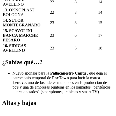
22
8
14
AVELLINO
13.
OKNOPLAST
22
8
14
BOLOGNA
14. SUTOR
23
8
15
MONTEGRANARO
15. SCAVOLINI
BANCA MARCHE
23
6
17
PESARO
16. SIDIGAS
23
5
18
AVELLINO
¿Sabías qué…?
Nuevo sponsor para la
Pallacanestro Cantù
, que deja el
patrocionio temporal de
FoxTown
para lucir la marca
Lenovo,
uno de los líderes mundiales en la producción de
pc's y una de empresas punteras en los llamados "periféricos
interconectados" (smartphones, trabletas y smart TV).
Altas y bajas