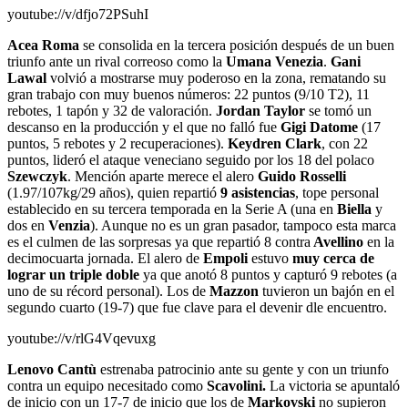
youtube://v/dfjo72PSuhI
Acea Roma
se consolida en la tercera posición después de un buen
triunfo ante un rival correoso como la
Umana Venezia
.
Gani
Lawal
volvió a mostrarse muy poderoso en la zona, rematando su
gran trabajo con muy buenos números: 22 puntos (9/10 T2), 11
rebotes, 1 tapón y 32 de valoración.
Jordan Taylor
se tomó un
descanso en la producción y el que no falló fue
Gigi Datome
(17
puntos, 5 rebotes y 2 recuperaciones).
Keydren Clark
, con 22
puntos, lideró el ataque veneciano seguido por los 18 del polaco
Szewczyk
. Mención aparte merece el alero
Guido Rosselli
(1.97/107kg/29 años), quien repartió
9 asistencias
, tope personal
establecido en su tercera temporada en la Serie A (una en
Biella
y
dos en
Venzia
). Aunque no es un gran pasador, tampoco esta marca
es el culmen de las sorpresas ya que repartió 8 contra
Avellino
en la
decimocuarta jornada. El alero de
Empoli
estuvo
muy cerca de
lograr un triple doble
ya que anotó 8 puntos y capturó 9 rebotes (a
uno de su récord personal). Los de
Mazzon
tuvieron un bajón en el
segundo cuarto (19-7) que fue clave para el devenir dle encuentro.
youtube://v/rlG4Vqevuxg
Lenovo Cantù
estrenaba patrocinio ante su gente y con un triunfo
contra un equipo necesitado como
Scavolini.
La victoria se apuntaló
de inicio con un 17-7 de inicio que los de
Markovski
no supieron