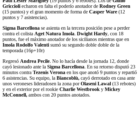
Paul Lester Marigney
(19 puntos y 6 rebotes). Los de
Giulio
Griccioli
echaron en falta el poderío anotador de
Rodney Green
(15 puntos) y el gran momento de forma de
Casper Ware
(12
puntos y 7 asistencias).
Sigma Barcellona
se asienta en la tercera posición pese a perder
contra el colista
Aget Natura Imola
.
Dwight Hardy
, con 18
puntos, fue el máximo anotador de los sicilianos mientras que en
Imola Rodolfo Valenti
sumó su segundo doble doble de la
temporada (16p+10r)
Regresó
Andrea Pecile
. No lo hacía desde la jornada 12, donde
cayó lesionado ante la
Sigma Barcellona
. En su retorno disputó 23
minutos contra
Tezenis Verona
en los que anotó 9 puntos y repartió
6 asistencias. Su equipo, la
Biancoblù,
cayó derrotado en casa ante
unos veroneses lideradosen la zona por
Olaseni Lawal
(13 rebotes)
y en el exterior por el rookie
Charlie Westbrook
y
Mickey
McConnell,
ambos con 20 puntos anotados.