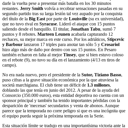
darle la vuelta pese a presentar más batalla en los 30 minutos
restantes.
Jerry Smith
volvía a recobrar sensaciones pasadas en su
segundo partido tras su larga lesión tal vez aupado por la conquista
del título de la
Big East
por parte de
Louisville
(su ex universidad),
que no tuvo rival en
Syracuse
. Lideró el ataque con 15 puntos
saliendo desde el banquillo. El titular,
Jonathan Tabu
, sumó 7
puntos y 8 rebotes.
Marteen Leunen
acabaría capturando 12
rechaces, su mejor marca en este curso. Por los adriáticos,
Stipcevic
y Barbour
lanzaron 17 triples para anotar tan sólo 5 y
Crosariol
hizo algo más de daño por dentro con sus 15 puntos. En Pesaro
también echaron en falta al mejor
Tinsey
, que si bien estuvo coloso
en el rebote (9), no tuvo su día en el lanzamiento (4/13 en tiros de
campo).
No era nada nuevo, pero el presidente de la
Sutor, Tiziano Basso
,
puso cifras a la grave situación económica por la que atraviesa la
società marchigiana. El club tiene un déficit de
1.3 millones
,
doblando las que tenía en junio del 2012. A pesar de la ayuda del
Consorcio (350.000 euros), esta entidad deportiva no cuenta con un
sponsor principal y también ha tenido importantes pérdidas con la
desparición de 'mecenas' secundarios y venta de abonos. Aunque
parece que la temporada no corre peligro si que es una incógnita que
el equipo pueda seguir la próxima temporada en la Serie.
Esta situación límite se tradujo en una importantísima victoria ante la