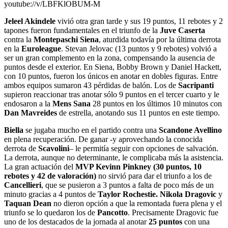
youtube://v/LBFKlOBUM-M
Jeleel Akindele
vivió otra gran tarde y sus 19 puntos, 11 rebotes y 2
tapones fueron fundamentales en el triunfo de la
Juve Caserta
contra la
Montepaschi Siena
, aturdida todavía por la última derrota
en la
Euroleague
. Stevan Jelovac (13 puntos y 9 rebotes) volvió a
ser un gran complemento en la zona, compensando la ausencia de
puntos desde el exterior. En Siena, Bobby Brown y Daniel Hackett,
con 10 puntos, fueron los únicos en anotar en dobles figuras. Entre
ambos equipos sumaron 43 pérdidas de balón. Los de
Sacripanti
supieron reaccionar tras anotar sólo 9 puntos en el tercer cuarto y le
endosaron a la
Mens Sana
28 puntos en los últimos 10 minutos con
Dan Mavreides
de estrella, anotando sus 11 puntos en este tiempo.
Biella
se jugaba mucho en el partido contra una
Scandone Avellino
en plena recuperación. De ganar -y aprovechando la conocida
derrota de
Scavolini
– le permitía seguir con opciones de salvación.
La derrota, aunque no determinante, le complicaba más la asistencia.
La gran actuación del
MVP Kevinn Pinkney (30 puntos, 10
rebotes y 42 de valoración)
no sirvió para dar el triunfo a los de
Cancellieri
, que se pusieron a 3 puntos a falta de poco más de un
minuto gracias a 4 puntos de
Taylor Rochestie. Nikola
Dragovic
y
Taquan Dean
no dieron opción a que la remontada fuera plena y el
triunfo se lo quedaron los de
Pancotto
. Precisamente Dragovic fue
uno de los destacados de la jornada al anotar
25 puntos
con una