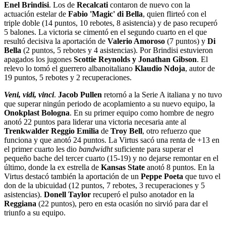
Enel Brindisi
. Los de
Recalcati
contaron de nuevo con la
actuación estelar de
Fabio 'Magic' di Bella
, quien flirteó con el
triple doble (14 puntos, 10 rebotes, 8 asistencia) y de paso recuperó
5 balones. La victoria se cimentó en el segundo cuarto en el que
resultó decisiva la aportación de
Valerio Amoroso
(7 puntos) y
Di
Bella
(2 puntos, 5 rebotes y 4 asistencias). Por Brindisi estuvieron
apagados los jugones
Scottie Reynolds y Jonathan Gibson
. El
relevo lo tomó el guerrero albanoitaliano
Klaudio Ndoja
, autor de
19 puntos, 5 rebotes y 2 recuperaciones.
Veni, vidi, vinci
.
Jacob Pullen
retornó a la Serie A italiana y no tuvo
que superar ningún periodo de acoplamiento a su nuevo equipo, la
Onokplast Bologna
. En su primer equipo como hombre de negro
anotó 22 puntos para liderar una victoria necesaria ante al
Trenkwalder Reggio Emilia
de
Troy Bell
, otro refuerzo que
funciona y que anotó 24 puntos. La Virtus sacó una renta de +13 en
el primer cuarto les dio
bandwidht
suficiente para superar el
pequeño bache del tercer cuarto (15-19) y no dejarse remontar en el
último, donde la ex estrella de
Kansas State
anotó 8 puntos. En la
Virtus destacó también la aportación de un
Peppe Poeta
que tuvo el
don de la ubicuidad (12 puntos, 7 rebotes, 3 recuperaciones y 5
asistencias).
Donell Taylor
recuperó el pulso anotador en la
Reggiana
(22 puntos), pero en esta ocasión no sirvió para dar el
triunfo a su equipo.