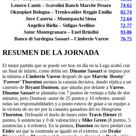
Lenovo Cantù – Scavolini Banch Marche Pesaro
74-62
Oknoplast Bologna – Trenkwalder Reggio Emilia
82-74
Juve Caserta – Montepaschi Siena
72-64
Angelico Biella – Sidigas Avellino
72-77
Sutor Montegranaro – Enel Brindisi
93-86
Banco di Sardegna Sassari
– Cimberio Varese
76-75
RESUMEN DE LA JORNADA
El mejor partido que se puede ver hoy en día en la Lega acabó con
un final de infarto, como debía ser.
Dinamo Sassari
se impuso por
la mínima a
Cimberio Varese
después de que
Marvin
'Bootsy'
'Forever'
Thornton
anotara la canasta decisiva, dando réplica a un
canestro de
Bryant Duntson
, que situaba por delante a
Varese.
Dinamo Sassari
se plantaba con 7 puntos de ventaja a falta de dos
minutos, pero Duntson -autor de 25 puntos y 10 rebotes- asumió
todas las responsabilidades y a punto estuvo de guiar a su equipo a
la victoria de no ser por la canastra ganadora del ex
blaugrana
Thornton
. Defraudó el duelo de bases entre
Travis Diener
(6
puntos, 6 asistencias y 0 de valoración) y
Mike Green
(8 puntos, 5
asistencias y 4 rebotes). En la pintura,
Dunston
no tuvo piedad con
Eisley
así que la contienda se igualó en el exterior, con
Drake