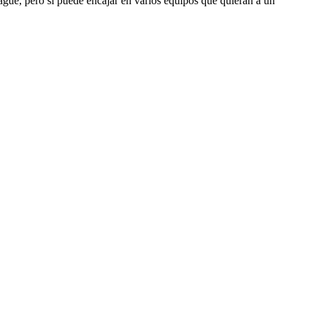
gue, pero sí puede encajar en varios equipos que quieran a un