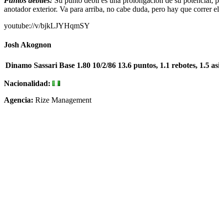
Puntos débiles:
Su punto débil es una prolongación de su potencial, p
anotador exterior. Va para arriba, no cabe duda, pero hay que correr 
youtube://v/bjkLJYHqmSY
Josh Akognon
Dinamo Sassari
Base
1.80
10/2/86
13.6 puntos, 1.1 rebotes, 1.5 as
Nacionalidad:
Agencia:
Rize Management