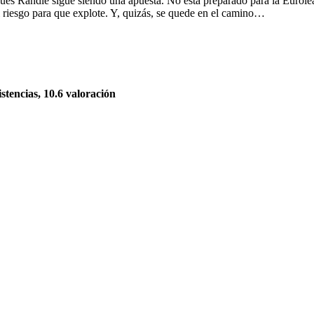
ues Randle sigue siendo una apuesta. No está preparado para la Eurolea
el riesgo para que explote. Y, quizás, se quede en el camino…
istencias, 10.6 valoración