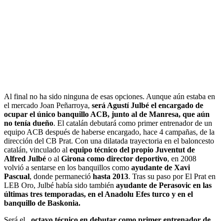
Al final no ha sido ninguna de esas opciones. Aunque aún estaba en
el mercado Joan Peñarroya,
será Agustí Julbé el encargado de
ocupar el único banquillo ACB, junto al de Manresa, que aún
no tenía dueño
. El catalán debutará como primer entrenador de un
equipo ACB después de haberse encargado, hace 4 campañas, de la
dirección del CB Prat. Con una dilatada trayectoria en el baloncesto
catalán, vinculado al
equipo técnico del propio Juventut de
Alfred Julbé
o al
Girona como director deportivo
, en 2008
volvió a sentarse en los banquillos como
ayudante de Xavi
Pascual
, donde permaneció
hasta 2013
. Tras su paso por El Prat en
LEB Oro, Julbé había sido también
ayudante de Perasovic en las
últimas tres temporadas, en el Anadolu Efes turco y en el
banquillo de Baskonia.
Será el
octavo técnico en debutar como primer entrenador de