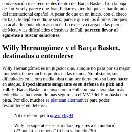
conversación más recurrentes dentro del Barça Basket. Con la baja
de Jan Vesely parece que Joan Peñarroya tendrá que acabar tirando
del internacional español. A pesar de que en un inicio, con el checo
de baja, le dejó en el dique seco, parece que en los últimos choques
ha acabado contando más con él. La excesiva carga en las piernas
de Metu y las dificultades ofensivas de Fall,
parecen llevar al
egarense a buscar soluciones
.
Willy Hernangómez y el Barça Basket,
destinados a entenderse
Willy Hernangómez es un jugador que, aunque no pasa por su mejor
momento, tiene muchos puntos en las manos. No obstante, sus
dificultades en la otra media pista tiran por tierra todo su buen hacer
en ataque.
Especialmente sangrante es su defensa de pick and
roll
. El Barça Basket, incluso con un Fall con una lateralidad más
reducida, se ha mostrado más seguro sin el MVP del Eurobasket en
pista. Por ello, muchos
se plantean alternativas
para poder
‘esconderle’ en defensa.
Nit de rècord per a
@willyhg94
Willy ha superat els seus millors registres a en anotació
(23 punts), en rebots (10) i en valoració (30).