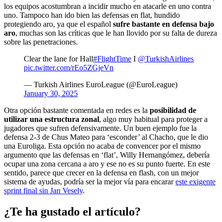
los equipos acostumbran a incidir mucho en atacarle en uno contra
uno. Tampoco han ido bien las defensas en flat, hundido
protegiendo aro, ya que el español
sufre bastante en defensa bajo
aro
, muchas son las críticas que le han llovido por su falta de dureza
sobre las penetraciones.
Clear the lane for Hall
#FlightTime
I
@TurkishAirlines
pic.twitter.com/rEo5ZGjeVn
— Turkish Airlines EuroLeague (@EuroLeague)
January 30, 2025
Otra opción bastante comentada en redes es la
posibilidad de
utilizar una estructura zonal
, algo muy habitual para proteger a
jugadores que sufren defensivamente. Un buen ejemplo fue la
defensa 2-3 de Chus Mateo para ‘esconder’ al Chacho, que le dio
una Euroliga. Esta opción no acaba de convencer por el mismo
argumento que las defensas en ‘flat’, Willy Hernangómez, debería
ocupar una zona cercana a aro y ese no es su punto fuerte. En este
sentido, parece que crecer en la defensa en flash, con un mejor
sistema de ayudas, podría ser la mejor vía para encarar
este exigente
sprint final sin Jan Vesely
.
¿Te ha gustado el artículo?