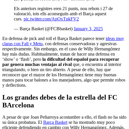
Els anteriors registres eren 21 punts, nou rebots i 27 de
valoració, tots ells aconseguits amb el Barça aquest
curs.
pic.twitter.com/ApOxTnkFV2
— Barça Basket (@FCBbasket)
January 3, 2025
En defensa de pick and roll el Barça Basket parece tener
ideas muy
claras con Fall y Metu
, con defensas conservadoras y agresivas
respectivamente. Sin embargo, en el caso de Willy Hernangómez
hay más dudas. Habitualmente, tratan de hacer una defensa en
‘show’ o ‘flash’, pero
la dificultad del español para recuperar
par genera muchas ventajas al rival
que, o encuentra al interior
triangulando, o bien un tiro abierto. A pesar de ello, hay que
reconocer que el mayor de los Hernangómez tiene muy buenas
manos para tocar balones a los manejadores, algo que permite robos
y deflections.
Los grandes debes de la estrella del FC
BArcelona
A pesar de que Joan Peñarroya acostumbre a ello, el flash no ha sido
su única probatura. El
Barça Basket
se ha mostrado muy poco
eficiente defendiendo en cambio con Willy Hernangómez. Además,