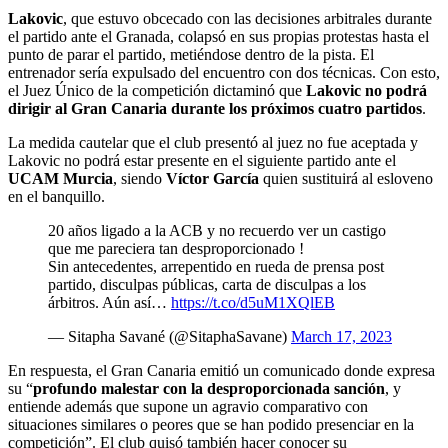
Lakovic
, que estuvo obcecado con las decisiones arbitrales durante
el partido ante el Granada, colapsó en sus propias protestas hasta el
punto de parar el partido, metiéndose dentro de la pista. El
entrenador sería expulsado del encuentro con dos técnicas. Con esto,
el Juez Único de la competición dictaminó que
Lakovic no podrá
dirigir al Gran Canaria durante los próximos cuatro partidos
.
La medida cautelar que el club presentó al juez no fue aceptada y
Lakovic no podrá estar presente en el siguiente partido ante el
UCAM Murcia
, siendo
Víctor García
quien sustituirá al esloveno
en el banquillo.
20 años ligado a la ACB y no recuerdo ver un castigo
que me pareciera tan desproporcionado !
Sin antecedentes, arrepentido en rueda de prensa post
partido, disculpas públicas, carta de disculpas a los
árbitros. Aún así…
https://t.co/d5uM1XQlEB
— Sitapha Savané (@SitaphaSavane)
March 17, 2023
En respuesta, el Gran Canaria emitió un comunicado donde expresa
su “
profundo malestar con la desproporcionada sanción
, y
entiende además que supone un agravio comparativo con
situaciones similares o peores que se han podido presenciar en la
competición”. El club quisó también hacer conocer su