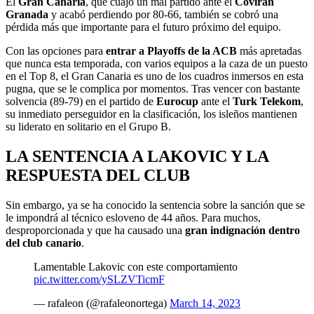
El
Gran Canaria
, que cuajó un mal partido ante el
Covirán
Granada
y acabó perdiendo por 80-66, también se cobró una
pérdida más que importante para el futuro próximo del equipo.
Con las opciones para
entrar a Playoffs de la ACB
más apretadas
que nunca esta temporada, con varios equipos a la caza de un puesto
en el Top 8, el Gran Canaria es uno de los cuadros inmersos en esta
pugna, que se le complica por momentos. Tras vencer con bastante
solvencia (89-79) en el partido de
Eurocup
ante el
Turk Telekom
,
su inmediato perseguidor en la clasificación, los isleños mantienen
su liderato en solitario en el Grupo B.
LA SENTENCIA A LAKOVIC Y LA
RESPUESTA DEL CLUB
Sin embargo, ya se ha conocido la sentencia sobre la sanción que se
le impondrá al técnico esloveno de 44 años. Para muchos,
desproporcionada y que ha causado una
gran indignación dentro
del club canario
.
Lamentable Lakovic con este comportamiento
pic.twitter.com/ySLZVTicmF
— rafaleon (@rafaleonortega)
March 14, 2023