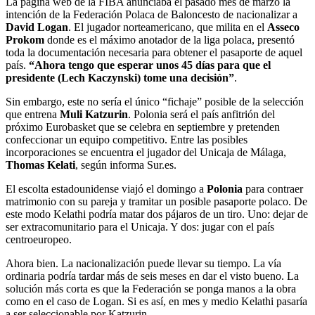
La página web de la FIBA anunciaba el pasado mes de marzo la
intención de la Federación Polaca de Baloncesto de nacionalizar a
David Logan
. El jugador norteamericano, que milita en el
Asseco
Prokom
donde es el máximo anotador de la liga polaca, presentó
toda la documentación necesaria para obtener el pasaporte de aquel
país.
“Ahora tengo que esperar unos 45 días para que el
presidente (Lech Kaczynski) tome una decisión”
.
Sin embargo, este no sería el único “fichaje” posible de la selección
que entrena
Muli Katzurin
. Polonia será el país anfitrión del
próximo Eurobasket que se celebra en septiembre y pretenden
confeccionar un equipo competitivo. Entre las posibles
incorporaciones se encuentra el jugador del Unicaja de Málaga,
Thomas Kelati
, según informa Sur.es.
El escolta estadounidense viajó el domingo a
Polonia
para contraer
matrimonio con su pareja y tramitar un posible pasaporte polaco. De
este modo Kelathi podría matar dos pájaros de un tiro. Uno: dejar de
ser extracomunitario para el Unicaja. Y dos: jugar con el país
centroeuropeo.
Ahora bien. La nacionalización puede llevar su tiempo. La vía
ordinaria podría tardar más de seis meses en dar el visto bueno. La
solución más corta es que la Federación se ponga manos a la obra
como en el caso de Logan. Si es así, en mes y medio Kelathi pasaría
a ser seleccionable por Katzurin.