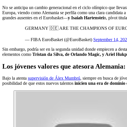
No se anticipa un cambio generacional en el ciclo olímpico que lleva
Europa, viendo como Alemania se perfila como una clara candidata a re
grandes ausentes en el Eurobasket—
y Isaiah Hartenstei
n, pívot tit
GERMANY 🇩🇪 ARE THE CHAMPIONS OF EURO
— FIBA EuroBasket (@EuroBasket)
September 14, 20
Sin embargo, podría ser en la segunda unidad donde empiecen a destac
elementos como
Tristan da Silva, de Orlando Magic, y Ariel Hukp
Los jóvenes valores que atesora Alemania:
Bajo la atenta
supervisión de Álex Mumbrú
, siempre en busca de jóv
posibilidad de que estos nuevos talentos
inicien una era de dominio 