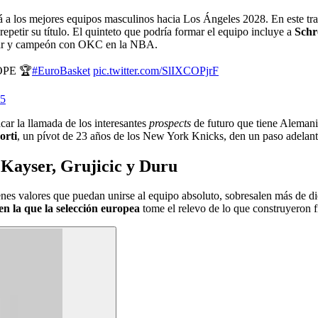
rá a los mejores equipos masculinos hacia Los Ángeles 2028. En este tra
petir su título. El quinteto que podría formar el equipo incluye a
Schr
ular y campeón con OKC en la NBA.
PE 🏆
#EuroBasket
pic.twitter.com/SlIXCOPjrF
25
ar la llamada de los interesantes
prospects
de futuro que tiene Aleman
orti
, un pívot de 23 años de los New York Knicks, den un paso adelant
 Kayser, Grujicic y Duru
enes valores que puedan unirse al equipo absoluto, sobresalen más de di
en la que la selección europea
tome el relevo de lo que construyeron