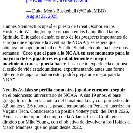
pic.twitter.com/AmYu6m1CWm
— Duke Men’s Basketball (@DukeMBB)
August 22, 2025
Hannes Steinbach ocupará el puesto de Great Osobor en los
Huskies de Washington que comanda en los banquillos Danny
Sprinkle. El jugador alemán es uno de los
prospects
importantes de
Europa que emprende la aventura de NCAA y se espera que
obtenga un papel principal en Seattle. Steinbach opinaba hace unas
semanas: “
Creo que el paso a la NCAA en este momento para la
mayoría de los jugadores es probablemente el mejor
movimiento que se pueda hacer
. Pasar de tu experiencia europea
al estilo de vida estadounidense, experimentando antes una forma
diferente de jugar al baloncesto, podría prepararte mejor para la
NBA”.
Neoklis Avdalas
se perfila como otro jugador europeo a seguir
en el baloncesto universitario de NCAA. A sus 19 años, el base
griego, formado en la cantera del Panathinaikos y con promedios de
8,8 puntos y 2,6 rebotes la pasada temporada en Peristeri, aterriza en
Virginia Tech. Considerado un posible ‘lottery pick’ del Draft 2026,
Avdalas se incorpora al equipo de la Atlantic Coast Conference
dirigido por Mike Young, con el objetivo de devolver a los Hokies al
March Madness, que no pisan desde 2022.