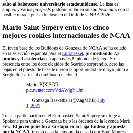
salto al baloncesto universitario estadounidense
. La lista es
amplia, y varios
prospects
podrían brillar en su año
freshman
, con la
posible mirada puesta incluso en el Draft de la NBA 2026.
Mario Saint-Supéry entre los cinco
mejores rookies internacionales de NCAA
El joven base de los Bulldogs de Gonzaga de NCAA se ha colado
en la selección española para el
Eurobasket
,
promediando 7,3
puntos y 3 asistencias
en apenas 16,8 minutos de juego. Su
presencia entre los doce elegidos de Scariolo sorprendió, pero las
bajas en el puesto de base le dieron la oportunidad de dirigir junto a
Sergio de Larrea al combinado nacional.
Mario 🇪🇸🇪🇸
pic.twitter.com/VdAWlgY1Jm
— Gonzaga Basketball (@ZagMBB)
July
1, 2025
Tras su participación en el Eurobasket, Saint-Supery se dirige a
Spokane para unirse a Gonzaga bajo las órdenes de la leyenda Mark
Few.
El joven pone fin a su etapa en la Liga Endesa y apuesta
por la NCAA
, tras su paso la temporada pasada por Baxi Manresa,