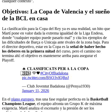
cualquier contexto”.
Objetivos: La Copa de Valencia y el sueño
de la BCL en casa
La clasificación para la Copa del Rey ya es una realidad, un hito que
Martí pone en valor dada la extrema igualdad de la Liga Endesa,
donde “cualquier equipo puede pasarlo mal” y cita los ejemplos de
las dificultades de Barça o Unicaja ante rivales de la zona baja. Para
el director deportivo, estar en la Copa es la
señal de haber hecho
los deberes en la primera mitad
del curso, pero el camino no
termina ahí: el objetivo es mantenerse arriba para asegurar el
Playoff.
🔥 𝐂𝐋𝐀𝐒𝐒𝐈𝐅𝐈𝐂𝐀𝐓𝐒 𝐏𝐄𝐑 𝐀 𝐋𝐀 𝐂𝐎𝐏𝐀
2⃣0⃣2⃣6⃣! 💚🖤
#CityOfBadalona
pic.twitter.com/BSO3vIQBpJ
— Club Joventut Badalona (@Penya1930)
January 11, 2026
En el
plano europeo
, tras una fase regular perfecta en la
Basketball
Champions League
, el equipo afronta un Grupo K de máxima
exigencia. Martí analiza el escenario y la presión de ser los