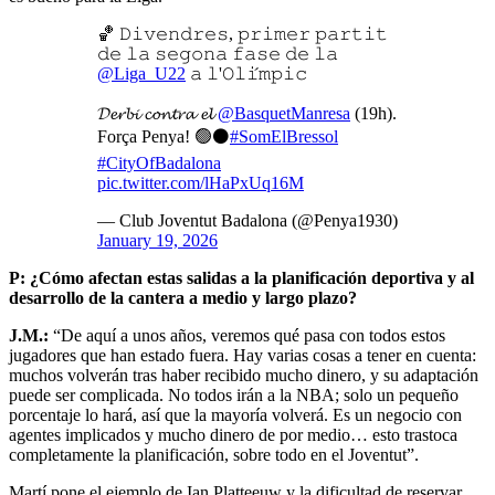
🏀 𝙳𝚒𝚟𝚎𝚗𝚍𝚛𝚎𝚜, 𝚙𝚛𝚒𝚖𝚎𝚛 𝚙𝚊𝚛𝚝𝚒𝚝
𝚍𝚎 𝚕𝚊 𝚜𝚎𝚐𝚘𝚗𝚊 𝚏𝚊𝚜𝚎 𝚍𝚎 𝚕𝚊
@Liga_U22
𝚊 𝚕'𝙾𝚕𝚒́𝚖𝚙𝚒𝚌
𝓓𝓮𝓻𝓫𝓲 𝓬𝓸𝓷𝓽𝓻𝓪 𝓮𝓵
@BasquetManresa
(19h).
Força Penya! 🟢⚫️
#SomElBressol
#CityOfBadalona
pic.twitter.com/lHaPxUq16M
— Club Joventut Badalona (@Penya1930)
January 19, 2026
P: ¿Cómo afectan estas salidas a la planificación deportiva y al
desarrollo de la cantera a medio y largo plazo?
J.M.:
“De aquí a unos años, veremos qué pasa con todos estos
jugadores que han estado fuera. Hay varias cosas a tener en cuenta:
muchos volverán tras haber recibido mucho dinero, y su adaptación
puede ser complicada. No todos irán a la NBA; solo un pequeño
porcentaje lo hará, así que la mayoría volverá. Es un negocio con
agentes implicados y mucho dinero de por medio… esto trastoca
completamente la planificación, sobre todo en el Joventut”.
Martí pone el ejemplo de Ian Platteeuw y la dificultad de reservar