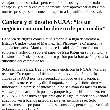
encajan como esperabas, pero este año hemos logrado que todo
encaje muy bien, y eso es fundamental para aprovechar al máximo
nuestro presupuesto”, comenta respecto a la planificación estival.
Cantera y el desafío NCAA: “Es un
negocio con mucho dinero de por medio”
La salida de figuras como David Jimeno o la fuga de talentos a
Estados Unidos (Conrad Martínez, Ian Platteeuw, etc.) marcan la
agenda formativa. Martí admite que la salida de Jimeno fue una
sorpresa y reflexiona sobre el papel de
Pau Ribas
en su transición a
la estructura técnica, destacando su pasión por la formación pese a la
dificultad del cambio de rol.
Sobre la nueva
Liga U22
y la competencia con la NCAA, Martí es
realista: “Creo que con el tiempo lo iremos viendo. A todos los
clubes de la ACB nos ha sorprendido un poco esta situación: en
apenas dos meses es muy difícil organizar todo y definir cómo va a
funcionar. La premisa de intentar que no se vayan los talentos fuera
va a ser prácticamente imposible, porque hay muchísimo dinero en
la NCAA. Lo positivo es que creo que la Liga irá creciendo y tendrá
atractivo: ver a buenos jugadores jóvenes siempre atrae. Solo
necesitamos tiempo para que todo se consolide, pero el objetivo final
es bueno para la Liga.”