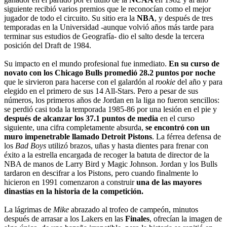
siguiente recibió varios premios que le reconocían como el mejor
jugador de todo el circuito. Su sitio era la
NBA
, y después de tres
temporadas en la Universidad -aunque volvió años más tarde para
terminar sus estudios de Geografía- dio el salto desde la tercera
posición del Draft de 1984.
Su impacto en el mundo profesional fue inmediato.
En su curso de
novato con los Chicago Bulls promedió 28.2 puntos por noche
que le sirvieron para hacerse con el galardón al
rookie
del año y para
elegido en el primero de sus 14 All-Stars. Pero a pesar de sus
números, los primeros años de Jordan en la liga no fueron sencillos:
se perdió casi toda la temporada 1985-86 por una lesión en el pie y
después de alcanzar los 37.1 puntos de media
en el curso
siguiente, una cifra completamente absurda,
se encontró con un
muro impenetrable llamado Detroit Pistons
. La férrea defensa de
los
Bad Boys
utilizó brazos, uñas y hasta dientes para frenar con
éxito a la estrella encargada de recoger la batuta de director de la
NBA de manos de Larry Bird y Magic Johnson.
Jordan y los Bulls
tardaron en descifrar a los Pistons, pero cuando finalmente lo
hicieron en 1991 comenzaron a construir
una de las mayores
dinastías en la historia de la competición.
La lágrimas de
Mike
abrazado al trofeo de campeón, minutos
después de arrasar a los Lakers en las
Finales
, ofrecían la imagen de