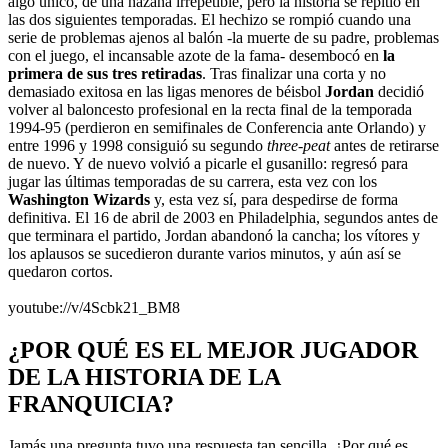
algo único, de una hazaña irrepetible, pero la historia se repitió en
las dos siguientes temporadas. El hechizo se rompió cuando una
serie de problemas ajenos al balón -la muerte de su padre, problemas
con el juego, el incansable azote de la fama- desembocó en
la
primera de sus tres retiradas
. Tras finalizar una corta y no
demasiado exitosa en las ligas menores de béisbol
Jordan
decidió
volver al baloncesto profesional en la recta final de la temporada
1994-95 (perdieron en semifinales de Conferencia ante Orlando) y
entre 1996 y 1998 consiguió su segundo
three-peat
antes de retirarse
de nuevo. Y de nuevo volvió a picarle el gusanillo: regresó para
jugar las últimas temporadas de su carrera, esta vez con los
Washington Wizards
y, esta vez sí, para despedirse de forma
definitiva. El 16 de abril de 2003 en Philadelphia, segundos antes de
que terminara el partido, Jordan abandonó la cancha; los vítores y
los aplausos se sucedieron durante varios minutos, y aún así se
quedaron cortos.
youtube://v/4Scbk21_BM8
¿POR QUÉ ES EL MEJOR JUGADOR
DE LA HISTORIA DE LA
FRANQUICIA?
Jamás una pregunta tuvo una respuesta tan sencilla. ¿Por qué es