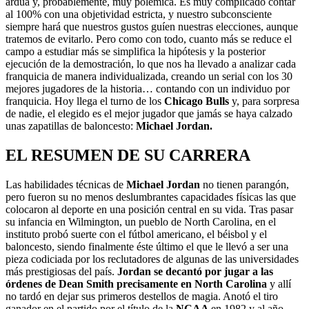
ardua y, probablemente, muy polémica. Es muy complicado contar
al 100% con una objetividad estricta, y nuestro subconsciente
siempre hará que nuestros gustos guíen nuestras elecciones, aunque
tratemos de evitarlo. Pero como con todo, cuanto más se reduce el
campo a estudiar más se simplifica la hipótesis y la posterior
ejecución de la demostración, lo que nos ha llevado a analizar cada
franquicia de manera individualizada, creando un serial con los 30
mejores jugadores de la historia… contando con un individuo por
franquicia. Hoy llega el turno de los
Chicago Bulls
y, para sorpresa
de nadie, el elegido es el mejor jugador que jamás se haya calzado
unas zapatillas de baloncesto:
Michael Jordan.
EL RESUMEN DE SU CARRERA
Las habilidades técnicas de
Michael Jordan
no tienen parangón,
pero fueron su no menos deslumbrantes capacidades físicas las que
colocaron al deporte en una posición central en su vida. Tras pasar
su infancia en Wilmington, un pueblo de North Carolina, en el
instituto probó suerte con el fútbol americano, el béisbol y el
baloncesto, siendo finalmente éste último el que le llevó a ser una
pieza codiciada por los reclutadores de algunas de las universidades
más prestigiosas del país.
Jordan se decantó por jugar a las
órdenes de Dean Smith precisamente en North Carolina
y allí
no tardó en dejar sus primeros destellos de magia. Anotó el tiro
ganador en el partido por el título de la
NCAA
en 1982 y al año