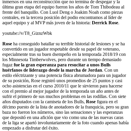
inmersos en una reconstrucción que no termina de despegar y la
última gran etapa del equipo fueron los años de Tom Thibodeau al
frente del banquillo. Con Luol Deng o Joakim Noah como piezas
centrales, en la tercera posición del podio encontramos al líder de
aquel equipo y al MVP más joven de la historia:
Derrick Rose
.
youtube://v/T8_GiznzWbk
Rose
ha conseguido batallar su terrible historial de lesiones y se ha
convertido en un jugador respetable desde su papel de veterano,
especialmente tras su buen dsempeño en la temporada 2018/19 con
los Minnesota Timberwolves, pero durante un tiempo demasiado
fugaz
fue la gran esperanza para resucitar a unos Bulls
huérfanos de liderazgo desde la marcha de Jordan
. Con un
estilo eléctrizante y una potencia física abrumadora para un jugador
de su posición, Rose registró unos promedios de 25 puntos y casi
ocho asistencias en el curso 2010/11 que le sirvieron para hacerse
con el premio al mejor jugador de la temporada un año antes de
sufrir el primero de sus muchos problemas en las rodillas. Con siete
años disputados con la camiseta de los Bulls,
Rose
figura en el
décimo puesto de la lista de anotadores de la franquicia, pero su gran
baza no fueron los números, sino las sensaciones y las esperanzas
que depositó en una afición que vio como una de las nuevas caras
de la liga se apartó involuntariamente de la foto cuando apenas había
empezado a disfrutar del éxito.