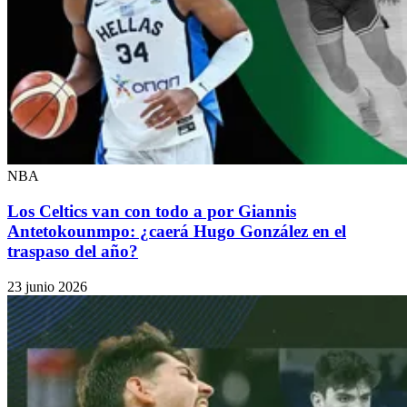
NBA
Los Celtics van con todo a por Giannis
Antetokounmpo: ¿caerá Hugo González en el
traspaso del año?
23 junio 2026