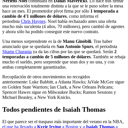
Nerlens Noel
continuará en
Dallas Mavericks
. Lo hace tras firmar
una renovación totalmente distinta a la que se le puso sobre la mesa
hace un mes. El prometedor pívot firma por sólo
1 temporada a
cambio de 4'1 millones de dólares
, como informa el
periodista
Chris Haynes
. Noel había rechazado antes una oferta
mucho más suculenta (4 años, 70 millones), pero cambió de agentes
y ahora sólo ha podido conseguir este nuevo contrato.
Una menos sorprendente es la de
Manu Ginóbili
. Tras haber
anunciado que se quedaría en
San Antonio Spurs
, el periodista
Shams Charania
ya da las cifras por las que se quedará. Serán
2
temporadas a cambio de 5 millones de dólares
. También se rebaja
mucho el sueldo, pero sorprende que sean dos y no una, y con
ambas completamente garantizadas.
Recopilación de otros movimientos no recogidos
anteriormente: Luke Babbitt, a Atlanta Hawks; JaVale McGee sigue
en Golden State Warriors; Ian Clark, a New Orleans Pelicans;
Spencer Hawes sigue en Milwaukee Bucks; Ramon Sessions y
Michael Beasley, a New York Knicks.
Todos pendientes de Isaiah Thomas
El que parece ser el traspaso más importante del verano en la NBA,
el que ha llevado a
Kyrie Irving
a Boston y a
Isaiah Thomas
a