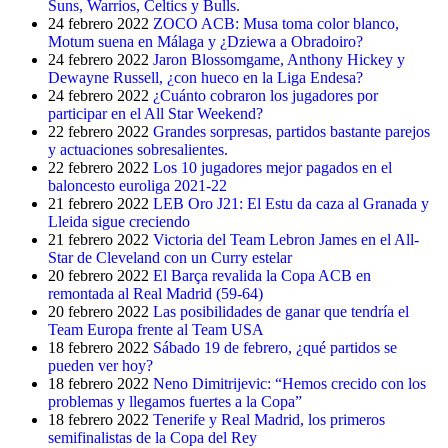
Suns, Warrios, Celtics y Bulls.
24 febrero 2022
ZOCO ACB: Musa toma color blanco,
Motum suena en Málaga y ¿Dziewa a Obradoiro?
24 febrero 2022
Jaron Blossomgame, Anthony Hickey y
Dewayne Russell, ¿con hueco en la Liga Endesa?
24 febrero 2022
¿Cuánto cobraron los jugadores por
participar en el All Star Weekend?
22 febrero 2022
Grandes sorpresas, partidos bastante parejos
y actuaciones sobresalientes.
22 febrero 2022
Los 10 jugadores mejor pagados en el
baloncesto euroliga 2021-22
21 febrero 2022
LEB Oro J21: El Estu da caza al Granada y
Lleida sigue creciendo
21 febrero 2022
Victoria del Team Lebron James en el All-
Star de Cleveland con un Curry estelar
20 febrero 2022
El Barça revalida la Copa ACB en
remontada al Real Madrid (59-64)
20 febrero 2022
Las posibilidades de ganar que tendría el
Team Europa frente al Team USA
18 febrero 2022
Sábado 19 de febrero, ¿qué partidos se
pueden ver hoy?
18 febrero 2022
Neno Dimitrijevic: “Hemos crecido con los
problemas y llegamos fuertes a la Copa”
18 febrero 2022
Tenerife y Real Madrid, los primeros
semifinalistas de la Copa del Rey