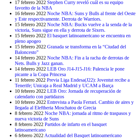
17 febrero 2022
Stephen Curry reveló cuál es su equipo
favorito de la NBA
16 febrero 2022
Noche NBA: Suns y Bulls al frente del Oeste
y Este respectivamente. Derrota de Warriors.
15 febrero 2022
Noche NBA: Bucks vuelve a la senda de la
victoria, Suns sigue en ella y derrota de Sixers.
15 febrero 2022
El basquet latinoamericano se encuentra en
pleno apogeo
15 febrero 2022
Granada se transforma en la “Ciudad del
Baloncesto”
14 febrero 2022
Noche NBA: Fin a la racha de derrotas de
Nets. Bulls y Jazz ganan.
14 febrero 2022
LEB Oro J14-J15-J16: Palencia le pone
picante a la Copa Princesa
11 febrero 2022
Previa Liga Endesa(J22): Joventut recibe a
Tenerife; Unicaja a Real Madrid y UCAM a Barça
10 febrero 2022
LEB Oro: Jornada de recuperación de
calendario con partidazos
10 febrero 2022
Entrevista a Paola Ferrari. Cambio de aires y
llegada al Eleftheria Moschatou de Grecia
8 febrero 2022
Noche NBA: jornada al ritmo de traspasos y
nueva victoria de Suns
8 febrero 2022
Partidos de infarto en el basquet
latinoamericano
6 febrero 2022
Actualidad del Basquet latinoamericano