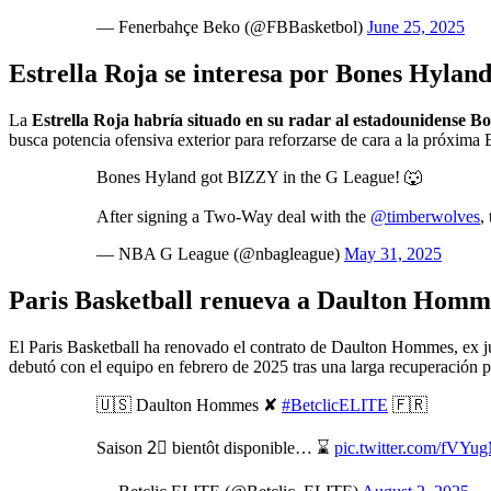
— Fenerbahçe Beko (@FBBasketbol)
June 25, 2025
Estrella Roja se interesa por Bones Hylan
La
Estrella Roja habría situado en su radar al estadounidense B
busca potencia ofensiva exterior para reforzarse de cara a la próxima 
Bones Hyland got BIZZY in the G League! 🐺
After signing a Two-Way deal with the
@timberwolves
,
— NBA G League (@nbagleague)
May 31, 2025
Paris Basketball renueva a Daulton Homm
El Paris Basketball ha renovado el contrato de Daulton Hommes, ex jug
debutó con el equipo en febrero de 2025 tras una larga recuperación po
🇺🇸 Daulton Hommes ✘
#BetclicELITE
🇫🇷
Saison 2⃣ bientôt disponible… ⌛️
pic.twitter.com/fVYu