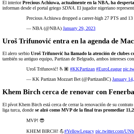
El interior
Precious Achiuwa, actualmente en la NBA, ha despertad
informan desde el portal griego
SDNA
. El jugador nigeriano represent
Precious Achiuwa dropped a career-high 27 PTS and 1
— NBA (@NBA)
January 29, 2023
Uroš Trifunović entra en la agenda de Mac
El alero serbio
Uroš Trifunović ha llamado la atención de clubes 
también su antiguo equipo, Partizan de Belgrado, ambos intereses con
Uroš Trifunović! 🫰🏽
#KKPartizan
#EuroLeague
pic.t
— KK Partizan Mozzart Bet (@PartizanBC)
January 14
Khem Birch cerca de renovar con Fenerb
El pívot Khem Birch está cerca de cerrar la renovación de su contrat
liga turca, donde
se alzó como MVP de la final tras promediar 11,2 
MVP! 😎
KHEM BIRCH! 💪
#YellowLegacy
pic.twitter.com/U