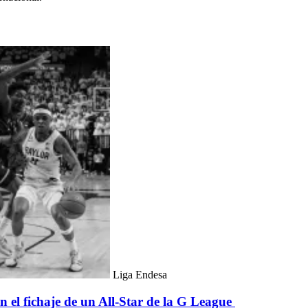
Liga Endesa
 el fichaje de un All-Star de la G League