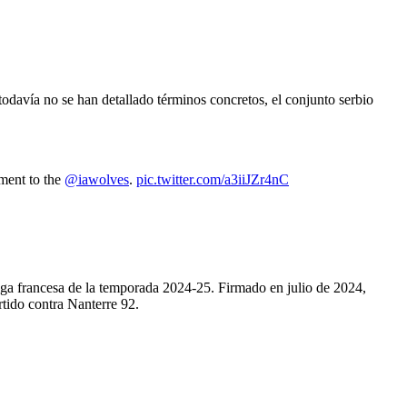
avía no se han detallado términos concretos, el conjunto serbio
ment to the
@iawolves
.
pic.twitter.com/a3iiJZr4nC
liga francesa de la temporada 2024‑25. Firmado en julio de 2024,
rtido contra Nanterre 92.