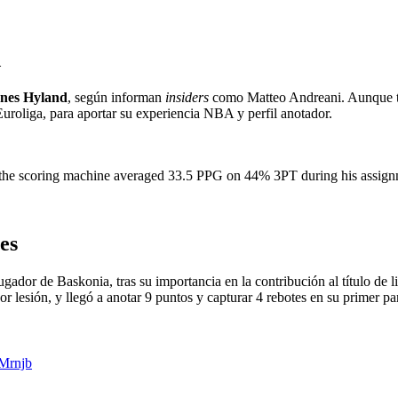
d
ones Hyland
, según informan
insiders
como Matteo Andreani. Aunque tod
Euroliga, para aportar su experiencia NBA y perfil anotador.
 the scoring machine averaged 33.5 PPG on 44% 3PT during his assign
es
ador de Baskonia, tras su importancia en la contribución al título de 
r lesión, y llegó a anotar 9 puntos y capturar 4 rebotes en su primer pa
gMrnjb