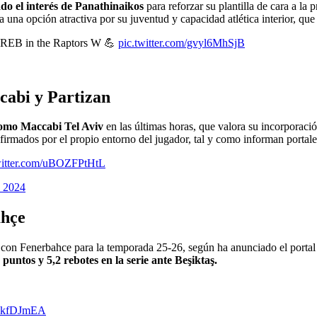
o el interés de Panathinaikos
para reforzar su plantilla de cara a la
a una opción atractiva por su juventud y capacidad atlética interior, que
3 REB in the Raptors W 💪
pic.twitter.com/gvyl6MhSjB
cabi y Partizan
como Maccabi Tel Aviv
en las últimas horas, que valora su incorporació
firmados por el propio entorno del jugador, tal y como informan porta
witter.com/uBOZFPtHtL
, 2024
ahçe
o con Fenerbahce para la temporada 25-26, según ha anunciado el porta
puntos y 5,2 rebotes en la serie ante Beşiktaş.
NbkfDJmEA