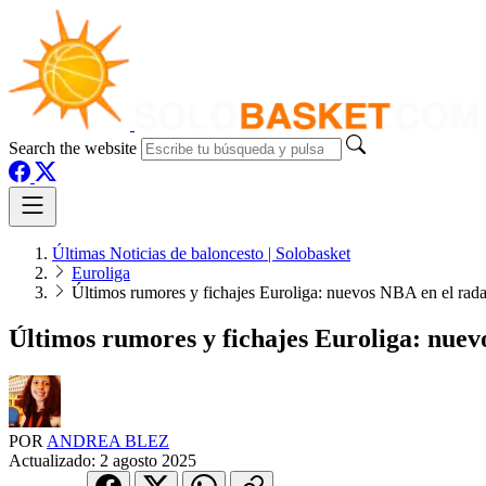
Search the website
Últimas Noticias de baloncesto | Solobasket
Euroliga
Últimos rumores y fichajes Euroliga: nuevos NBA en el rada
Últimos rumores y fichajes Euroliga: nuev
POR
ANDREA BLEZ
Actualizado:
2 agosto 2025