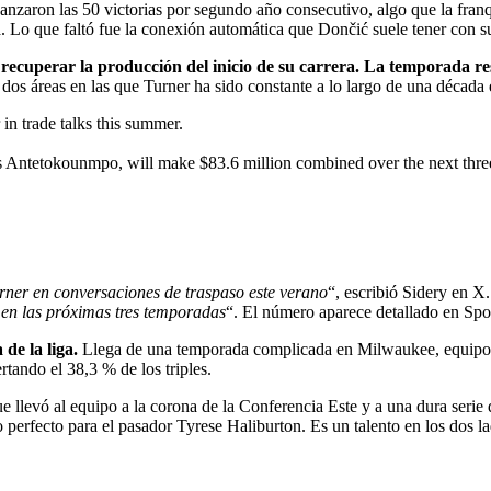
anzaron las 50 victorias por segundo año consecutivo, algo que la franq
a. Lo que faltó fue la conexión automática que Dončić suele tener con su
recuperar la producción del inicio de su carrera. La temporada res
 dos áreas en las que Turner ha sido constante a lo largo de una década e
in trade talks this summer.
s Antetokounmpo, will make $83.6 million combined over the next thre
ner en conversaciones de traspaso este verano
“, escribió Sidery en X.
 en las próximas tres temporadas
“. El número aparece detallado en Spo
de la liga.
Llega de una temporada complicada en Milwaukee, equipo qu
ando el 38,3 % de los triples.
e llevó al equipo a la corona de la Conferencia Este y a una dura serie 
erfecto para el pasador Tyrese Haliburton. Es un talento en los dos lado