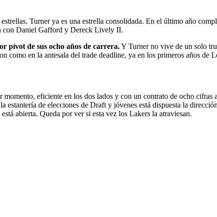
strellas. Turner ya es una estrella consolidada. En el último año comple
ía con Daniel Gafford y Dereck Lively II.
or pívot de sus ocho años de carrera.
Y Turner no vive de un solo truco
son como en la antesala del trade deadline, ya en los primeros años de 
r momento, eficiente en los dos lados y con un contrato de ocho cifras 
 la estantería de elecciones de Draft y jóvenes está dispuesta la dirección
stá abierta. Queda por ver si esta vez los Lakers la atraviesan.