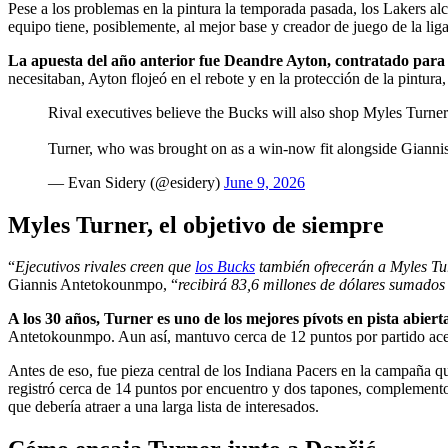
Pese a los problemas en la pintura la temporada pasada, los Lakers alc
equipo tiene, posiblemente, al mejor base y creador de juego de la lig
La apuesta del año anterior fue Deandre Ayton, contratado para 
necesitaban, Ayton flojeó en el rebote y en la protección de la pintura,
Rival executives believe the Bucks will also shop Myles Turner 
Turner, who was brought on as a win-now fit alongside Gianni
— Evan Sidery (@esidery)
June 9, 2026
Myles Turner, el objetivo de siempre
“
Ejecutivos rivales creen que
los Bucks
también ofrecerán a Myles Tur
Giannis Antetokounmpo, “
recibirá 83,6 millones de dólares sumados
A los 30 años, Turner es uno de los mejores pívots en pista abierta 
Antetokounmpo. Aun así, mantuvo cerca de 12 puntos por partido acert
Antes de eso, fue pieza central de los Indiana Pacers en la campaña qu
registró cerca de 14 puntos por encuentro y dos tapones, complemento p
que debería atraer a una larga lista de interesados.