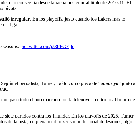
uicia no conseguía desde la racha posterior al título de 2010-11. El
s pívots.
ultó irregular
. En los playoffs, justo cuando los Lakers más lo
n la liga.
e seasons.
pic.twitter.com/j73PFGEjfe
 Según el periodista, Turner, traído como pieza de “
ganar ya
” junto a
trac.
e pasó todo el año marcado por la telenovela en torno al futuro de
de siete partidos contra los Thunder. En los playoffs de 2025, Turner
s de la pista, en plena madurez y sin un historial de lesiones, algo