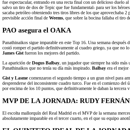
fue espectacular, entrando en una recta final con un delicioso duelo al
salvo un tiro de dos de Tepic que fue fundamental- para ser los héroes
sacaba petróleo obteniendo tres tiros libres de los que aprovechaba 2 p
previsible acción final de
Weems
, que sobre la bocina fallaba el tiro
PAO asegura el OAKA
Panathinaikos sigue imparable en este Top 16. Una semana después de
costó romper el partido definitivamente al cuadro griego, ya que no lo
James Gist
fueron los mejores del partido.
La aparición de
Dogus Balbay
, un jugador que siempre ha sido más 
Panathinaikos que no tenía su día más inspirado.
Balbay
era el mejor 
Gist y Lasme
comenzaron el segundo tiempo a un gran nivel para amplia
desprenderse del inconsistente cuadro turco. Fue en el comienzo del ú
por encima de los 10 puntos, que definitivamente le daban la tercera v
MVP DE LA JORNADA: RUDY FERNÁN
El escolta mallorquín del Real Madrid es el MVP de la semana merced
absolutamente imparable en el tercer cuarto, en el que su equipo anotó 