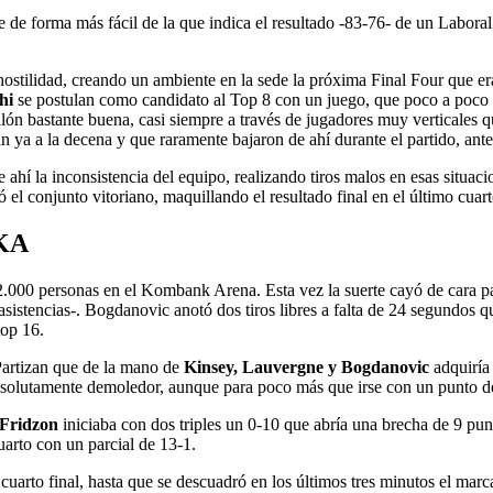
de forma más fácil de la que indica el resultado -83-76- de un Laboral 
ostilidad, creando un ambiente en la sede la próxima Final Four que e
hi
se postulan como candidato al Top 8 con un juego, que poco a poco va
balón bastante buena, casi siempre a través de jugadores muy verticales
n ya a la decena y que raramente bajaron de ahí durante el partido, ant
ahí la inconsistencia del equipo, realizando tiros malos en esas situaci
el conjunto vitoriano, maquillando el resultado final en el último cuart
SKA
000 personas en el Kombank Arena. Esta vez la suerte cayó de cara para
sistencias-. Bogdanovic anotó dos tiros libres a falta de 24 segundos q
 top 16.
Partizan que de la mano de
Kinsey, Lauvergne y Bogdanovic
adquiría 
solutamente demoledor, aunque para poco más que irse con un punto de 
Fridzon
iniciaba con dos triples un 0-10 que abría una brecha de 9 punt
uarto con un parcial de 13-1.
uarto final, hasta que se descuadró en los últimos tres minutos el marcad