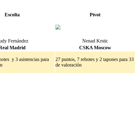
Escolta
Pívot
udy Fernández
Nenad Krstic
Real Madrid
CSKA Moscow
botes y 3 asistencias para
27 puntos, 7 rebotes y 2 tapones para 33
ón
de valoración