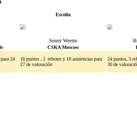
A
Escolta
Sonny Weems
R
iv
CSKA Moscow
 para 24
16 puntos , 2 rebotes y 10 asistencias para
24 puntos, 5 re
27 de valoración
30 de valoraci