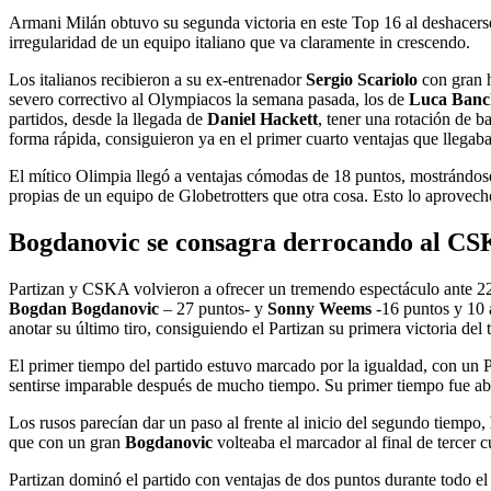
Armani Milán obtuvo su segunda victoria en este Top 16 al deshacerse 
irregularidad de un equipo italiano que va claramente in crescendo.
Los italianos recibieron a su ex-entrenador
Sergio Scariolo
con gran h
severo correctivo al Olympiacos la semana pasada, los de
Luca Banc
partidos, desde la llegada de
Daniel Hackett
, tener una rotación de 
forma rápida, consiguieron ya en el primer cuarto ventajas que llegaba
El mítico Olimpia llegó a ventajas cómodas de 18 puntos, mostrándose 
propias de un equipo de Globetrotters que otra cosa. Esto lo aprovechó 
Bogdanovic se consagra derrocando al C
Partizan y CSKA volvieron a ofrecer un tremendo espectáculo ante 22.
Bogdan Bogdanovic
– 27 puntos- y
Sonny Weems
-16 puntos y 10 a
anotar su último tiro, consiguiendo el Partizan su primera victoria del
El primer tiempo del partido estuvo marcado por la igualdad, con un 
sentirse imparable después de mucho tiempo. Su primer tiempo fue ab
Los rusos parecían dar un paso al frente al inicio del segundo tiempo,
que con un gran
Bogdanovic
volteaba el marcador al final de tercer c
Partizan dominó el partido con ventajas de dos puntos durante todo el c