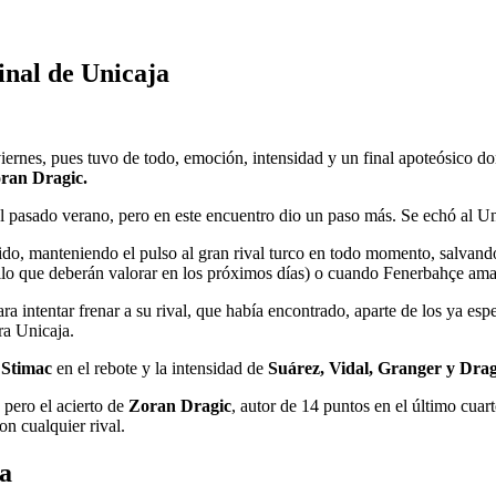
inal de Unicaja
iernes, pues tuvo de todo, emoción, intensidad y un final apoteósico d
ran Dragic.
 pasado verano, pero en este encuentro dio un paso más. Se echó al Un
, manteniendo el pulso al gran rival turco en todo momento, salvando l
llo que deberán valorar en los próximos días) o cuando Fenerbahçe ama
ra intentar frenar a su rival, que había encontrado, aparte de los ya es
ra Unicaja.
Stimac
en el rebote y la intensidad de
Suárez, Vidal, Granger y Drag
 pero el acierto de
Zoran Dragic
, autor de 14 puntos en el último cuar
n cualquier rival.
a