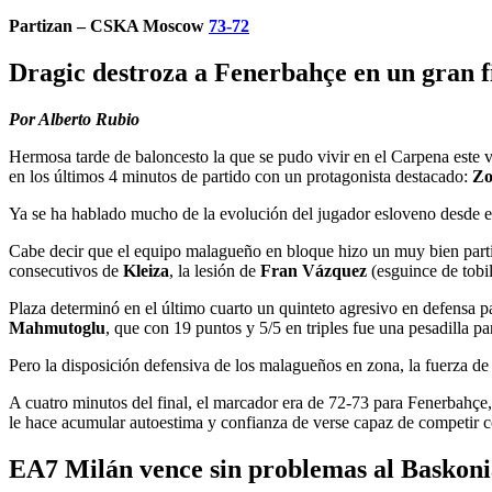
Partizan – CSKA Moscow
73-72
Dragic destroza a Fenerbahçe en un gran f
Por Alberto Rubio
Hermosa tarde de baloncesto la que se pudo vivir en el Carpena este v
en los últimos 4 minutos de partido con un protagonista destacado:
Zo
Ya se ha hablado mucho de la evolución del jugador esloveno desde el
Cabe decir que el equipo malagueño en bloque hizo un muy bien partido
consecutivos de
Kleiza
, la lesión de
Fran Vázquez
(esguince de tobi
Plaza determinó en el último cuarto un quinteto agresivo en defensa pa
Mahmutoglu
, que con 19 puntos y 5/5 en triples fue una pesadilla pa
Pero la disposición defensiva de los malagueños en zona, la fuerza de
A cuatro minutos del final, el marcador era de 72-73 para Fenerbahçe,
le hace acumular autoestima y confianza de verse capaz de competir co
EA7 Milán vence sin problemas al Baskoni