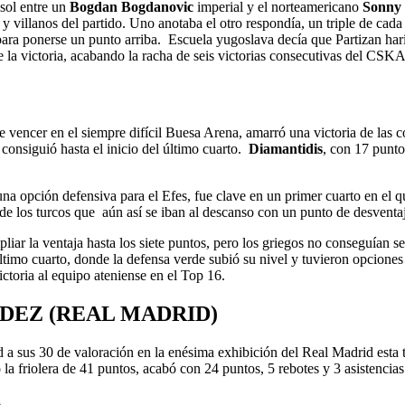
 sol entre un
Bogdan Bogdanovic
imperial y el norteamericano
Sonny
 y villanos del partido. Uno anotaba el otro respondía, un triple de ca
ara ponerse un punto arriba. Escuela yugoslava decía que Partizan haría 
 de la victoria, acabando la racha de seis victorias consecutivas del CSKA
 vencer en el siempre difícil Buesa Arena, amarró una victoria de las 
 consiguió hasta el inicio del último cuarto.
Diamantidis
, con 17 punto
una opción defensiva para el Efes, fue clave en un primer cuarto en el
de los turcos que aún así se iban al descanso con un punto de desventa
r la ventaja hasta los siete puntos, pero los griegos no conseguían ser
ltimo cuarto, donde la defensa verde subió su nivel y tuvieron opciones
ictoria al equipo ateniense en el Top 16.
DEZ (REAL MADRID)
 a sus 30 de valoración en la enésima exhibición del Real Madrid esta
la friolera de 41 puntos, acabó con 24 puntos, 5 rebotes y 3 asistencias