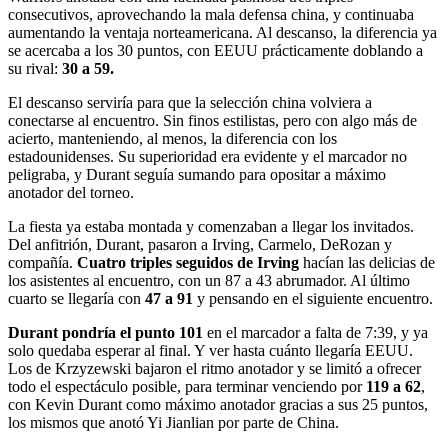
consecutivos, aprovechando la mala defensa china, y continuaba
aumentando la ventaja norteamericana. Al descanso, la diferencia ya
se acercaba a los 30 puntos, con EEUU prácticamente doblando a
su rival:
30 a 59.
El descanso serviría para que la selección china volviera a
conectarse al encuentro. Sin finos estilistas, pero con algo más de
acierto, manteniendo, al menos, la diferencia con los
estadounidenses. Su superioridad era evidente y el marcador no
peligraba, y Durant seguía sumando para opositar a máximo
anotador del torneo.
La fiesta ya estaba montada y comenzaban a llegar los invitados.
Del anfitrión, Durant, pasaron a Irving, Carmelo, DeRozan y
compañía.
Cuatro triples seguidos de Irving
hacían las delicias de
los asistentes al encuentro, con un 87 a 43 abrumador. Al último
cuarto se llegaría con
47 a 91
y pensando en el siguiente encuentro.
Durant pondría el punto 101
en el marcador a falta de 7:39, y ya
solo quedaba esperar al final. Y ver hasta cuánto llegaría EEUU.
Los de Krzyzewski bajaron el ritmo anotador y se limitó a ofrecer
todo el espectáculo posible, para terminar venciendo por
119 a 62
,
con Kevin Durant como máximo anotador gracias a sus 25 puntos,
los mismos que anotó Yi Jianlian por parte de China.