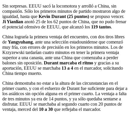
Sin sorpresas. EEUU sacó la locomotora y arrolló a China, sin
compasión. Sólo los primeros minutos de partido mostraron algo de
igualdad, hasta que
Kevin Durant (25 puntos)
se propuso vencer.
Ji Yianlian
anotó 25 de los 62 puntos de China, que no pudo frenar
el potencial ofensivo de EEUU, que alcanzó los
119 tantos
.
China lograría la primera ventaja del encuentro, con dos tiros libres
de
Yangyuhang
, ante una selección estadounidense que comenzó
muy fría, con errores de precisión en los primeros minutos. Los de
Krzyzewski tardarían cuatro minutos en tener la primera ventaja
superior a una canasta, ante una China que comenzaba a perder
balones sin oposición.
Durant marcaba el ritmo
y gracias a su
aportación, EEUU se marchaba
13 a 4
en el marcador, solicitando
China tiempo muerto.
China demostraba no estar a la altura de las circunstancias en el
primer cuarto, y con el esfuerzo de Durant fue suficiente para dejar a
los asiáticos sin opción alguna en el primer cuarto. La ventaja a falta
de tres minutos ya era de 14 puntos, y ya sólo quedaba sentarse a
disfrutar. EEUU se marchaba al segundo cuarto con 20 puntos de
ventaja, merced del
10 a 30
que reflejaba el marcador.