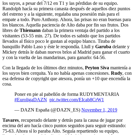
los suyos, a pesar del 7/12 en T1 y las pérdidas de su equipo.
Randolph hacía su primera canasta después de aquellos diez puntos
del estreno y a la siguiente, regalaba una posesión más para el
empate a todo. Puro Anthony. Ahora, las prisas no eran buenas para
los blancos. Aquella paciencia de Aíto daba por fin sus frutos. Dos
libres de
Thiemann
daban la primera ventaja del partido a los
visitantes (53-55 min. 27). De todos es sabido que los partidos
llevados al físico poco le gustan al equipo blanco. Tiraba de
banquillo Pablo Laso y éste le respondía. Llull y
Garuba
delante y
Mickey detrás le daban nuevos bríos al Madrid para ganar el cuarto
y con la vuelta de las mandarinas, para ganarlo: 64-56.
Con la llegada de los últimos diez minutos,
Peyton
Siva
mantenía a
los suyos bien cerquita. Ya no había apenas concesiones.
Rudy
, con
esa defensa de copyright que atesora, ponía un +10 que encendía la
cosa.
Poner en pie al pabellón de forma RUDYMENTARIA
#EuroligaDAZN
pic.twitter.com/EIcab8CrW1
— DAZN España (@DAZN_ES)
November 1, 2019
Tavares
, recuperado delante y detrás para la causa de jugar por
encima del aro hacía cinco puntos seguidos para seguir estirando:
75-63. Ahora sí lo paraba Aíto. Seguía repartiendo su equipo,