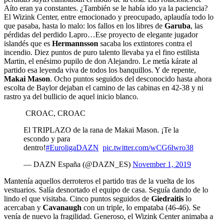
Aíto eran ya constantes. ¿También se le había ido ya la paciencia?
El Wizink Center, entre emocionado y preocupado, aplaudía todo lo
que pasaba, hasta lo malo: los fallos en los libres de
Garuba
, las
pérdidas del perdido Lapro…Ese proyecto de elegante jugador
islandés que es
Hermannsson
sacaba los extintores contra el
incendio. Diez puntos de puro talento llevaba ya el fino estilista
Martin, el enésimo pupilo de don Alejandro. Le metía kárate al
partido esa leyenda viva de todos los banquillos. Y de repente,
Makai Mason
. Ocho puntos seguidos del desconocido hasta ahora
escolta de Baylor dejaban el camino de las cabinas en 42-38 y ni
rastro ya del bullicio de aquel inicio blanco.
CROAC, CROAC
El TRIPLAZO de la rana de Makai Mason. ¡Te la
escondo y para
dentro!
#EuroligaDAZN
pic.twitter.com/wCG6lwro38
— DAZN España (@DAZN_ES)
November 1, 2019
Mantenía aquellos derroteros el partido tras de la vuelta de los
vestuarios. Salía desnortado el equipo de casa. Seguía dando de lo
lindo el que visitaba. Cinco puntos seguidos de
Giedraitis
lo
acercaban y
Cavanaugh
con un triple, lo empataba (46-46). Se
venía de nuevo la fragilidad. Generoso, el Wizink Center animaba a