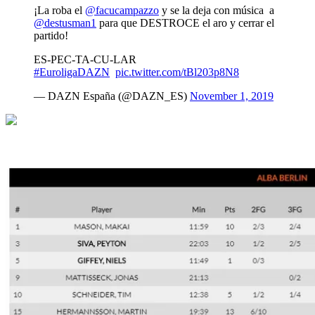
¡La roba el
@facucampazzo
y se la deja con música a
@destusman1
para que DESTROCE el aro y cerrar el
partido!
ES-PEC-TA-CU-LAR
#EuroligaDAZN
pic.twitter.com/tBl203p8N8
— DAZN España (@DAZN_ES)
November 1, 2019