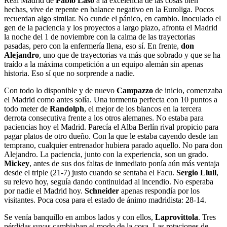
Real Madrid de
Pablo Laso
a la excelencia de las cosas bien
hechas, vive de repente en balance negativo en la Euroliga. Pocos
recuerdan algo similar. No cunde el pánico, en cambio. Inoculado el
gen de la paciencia y los proyectos a largo plazo, afronta el Madrid
la noche del 1 de noviembre con la calma de las trayectorias
pasadas, pero con la enfermería llena, eso sí. En frente,
don
Alejandro
, uno que de trayectorias va más que sobrado y que se ha
traído a la máxima competición a un equipo alemán sin apenas
historia. Eso sí que no sorprende a nadie.
Con todo lo disponible y de nuevo
Campazzo
de inicio, comenzaba
el Madrid como antes solía. Una tormenta perfecta con 10 puntos a
todo meter de
Randolph
, el mejor de los blancos en la tercera
derrota consecutiva frente a los otros alemanes. No estaba para
paciencias hoy el Madrid. Parecía el Alba Berlín rival propicio para
pagar platos de otro dueño. Con la que le estaba cayendo desde tan
temprano, cualquier entrenador hubiera parado aquello. No para don
Alejandro. La paciencia, junto con la experiencia, son un grado.
Mickey
, antes de sus dos faltas de inmediato ponía aún más ventaja
desde el triple (21-7) justo cuando se sentaba el Facu.
Sergio
Llull
,
su relevo hoy, seguía dando continuidad al incendio. No esperaba
por nadie el Madrid hoy.
Schneider
apenas respondía por los
visitantes. Poca cosa para el estado de ánimo madridista: 28-14.
Se venía banquillo en ambos lados y con ellos,
Laprovittola
. Tres
pérdidas suyas cambiaban el modo de la cosa. Las rotaciones de