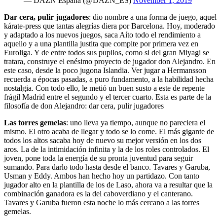
— DAZN España (@DAZN_ES)
November 1, 2019
Dar cera, pulir jugadores
: dio nombre a una forma de juego, aquel
kárate-press que tantas alegrías diera por Barcelona. Hoy, moderado
y adaptado a los nuevos juegos, saca Aíto todo el rendimiento a
aquello y a una plantilla justita que compite por primera vez en
Euroliga. Y de entre todos sus pupilos, como si del gran Miyagi se
tratara, construye el enésimo proyecto de jugador don Alejandro. En
este caso, desde la poco jugona Islandia. Ver jugar a Hermansson
recuerda a épocas pasadas, a puro fundamento, a la habilidad hecha
nostalgia. Con todo ello, le metió un buen susto a este de repente
frágil Madrid entre el segundo y el tercer cuarto. Esta es parte de la
filosofía de don Alejandro: dar cera, pulir jugadores
Las torres gemelas
: uno lleva ya tiempo, aunque no pareciera el
mismo. El otro acaba de llegar y todo se lo come. El más gigante de
todos los altos sacaba hoy de nuevo su mejor versión en los dos
aros. La de la intimidación infinita y la de los roles controlados. El
joven, pone toda la energía de su pronta juventud para seguir
sumando. Para darlo todo hasta desde el banco. Tavares y Garuba,
Usman y Eddy. Ambos han hecho hoy un partidazo. Con tanto
jugador alto en la plantilla de los de Laso, ahora va a resultar que la
combinación ganadora es la del caboverdiano y el canterano.
Tavares y Garuba fueron esta noche lo más cercano a las torres
gemelas.