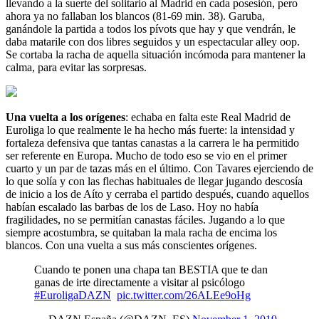
llevando a la suerte del solitario al Madrid en cada posesión, pero
ahora ya no fallaban los blancos (81-69 min. 38). Garuba,
ganándole la partida a todos los pívots que hay y que vendrán, le
daba matarile con dos libres seguidos y un espectacular alley oop.
Se cortaba la racha de aquella situación incómoda para mantener la
calma, para evitar las sorpresas.
Una vuelta a los orígenes
: echaba en falta este Real Madrid de
Euroliga lo que realmente le ha hecho más fuerte: la intensidad y
fortaleza defensiva que tantas canastas a la carrera le ha permitido
ser referente en Europa. Mucho de todo eso se vio en el primer
cuarto y un par de tazas más en el último. Con Tavares ejerciendo de
lo que solía y con las flechas habituales de llegar jugando descosía
de inicio a los de Aíto y cerraba el partido después, cuando aquellos
habían escalado las barbas de los de Laso. Hoy no había
fragilidades, no se permitían canastas fáciles. Jugando a lo que
siempre acostumbra, se quitaban la mala racha de encima los
blancos. Con una vuelta a sus más conscientes orígenes.
Cuando te ponen una chapa tan BESTIA que te dan
ganas de irte directamente a visitar al psicólogo
#EuroligaDAZN
pic.twitter.com/26ALEe9oHg