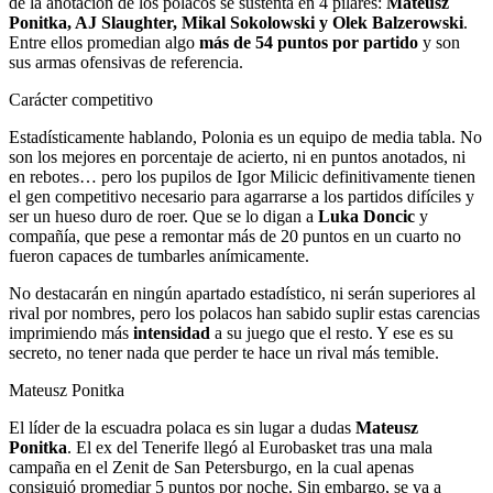
de la anotación de los polacos se sustenta en 4 pilares:
Mateusz
Ponitka, AJ Slaughter, Mikal Sokolowski y Olek Balzerowski
.
Entre ellos promedian algo
más de 54 puntos por partido
y son
sus armas ofensivas de referencia.
Carácter competitivo
Estadísticamente hablando, Polonia es un equipo de media tabla. No
son los mejores en porcentaje de acierto, ni en puntos anotados, ni
en rebotes… pero los pupilos de
Igor Milicic
definitivamente tienen
el gen competitivo necesario para agarrarse a los partidos difíciles y
ser un hueso duro de roer. Que se lo digan a
Luka Doncic
y
compañía, que pese a remontar más de 20 puntos en un cuarto no
fueron capaces de tumbarles anímicamente.
No destacarán en ningún apartado estadístico, ni serán superiores al
rival por nombres, pero los polacos han sabido suplir estas carencias
imprimiendo más
intensidad
a su juego que el resto. Y ese es su
secreto, no tener nada que perder te hace un rival más temible.
Mateusz Ponitka
El líder de la escuadra polaca es sin lugar a dudas
Mateusz
Ponitka
. El ex del Tenerife llegó al Eurobasket tras una mala
campaña en el Zenit de San Petersburgo, en la cual apenas
consiguió promediar 5 puntos por noche. Sin embargo, se va a