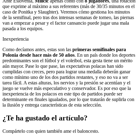
Ante Eslovenia,
Milicic
apenas contó con
8 jugadores
, una rotación
que exprime al máximo a sus referentes (más de 30/35 minutos en el
caso de Ponitka y Slaughter). Veremos cómo gestiona los minutos
de la semifinal, pero tras dos intensas semanas de torneo, las piernas
van a empezar a pesar y el factor cansancio puede jugar una mala
pasada a los equipos.
Inexperiencia
Como decíamos antes, estas son las
primeras semifinales para
Polonia desde hace más de 50 años
. En un país donde los deportes
predominantes son el fútbol y el voleibol, esta gesta tiene un mérito
aún mayor. Pase lo que pase, las expectativas polacas han sido
cumplidas con creces, pero para lograr una medalla deberán ganar
como mínimo uno de los dos partidos restantes, y eso no va a ser
tarea fácil. A estas alturas, los nervios y la presión se acentúan y el
juego se vuelve más especulativo y conservador. Es por eso que la
inexperiencia de los polacos en este tipo de partidos puede ser
determinante en finales igualados, por lo que tratarán de suplirla con
la ilusión y entrega características de esta selección.
¿Te ha gustado el artículo?
Compártelo con quien también ame el baloncesto.