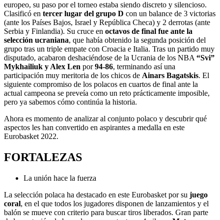
europeo, su paso por el torneo estaba siendo discreto y silencioso.
Clasificó en
tercer lugar del grupo D
con un balance de 3 victorias
(ante los Países Bajos, Israel y República Checa) y 2 derrotas (ante
Serbia y Finlandia). Su cruce en
octavos de final fue ante la
selección ucraniana
, que había obtenido la segunda posición del
grupo tras un triple empate con Croacia e Italia. Tras un partido muy
disputado, acabaron deshaciéndose de la Ucrania de los NBA
“Svi”
Mykhailiuk y Alex Len
por
94-86
, terminando así una
participación muy meritoria de los chicos de
Ainars Bagatskis
. El
siguiente compromiso de los polacos en cuartos de final ante la
actual campeona se preveía como un reto prácticamente imposible,
pero ya sabemos cómo continúa la historia.
Ahora es momento de analizar al conjunto polaco y descubrir qué
aspectos les han convertido en aspirantes a medalla en este
Eurobasket 2022.
FORTALEZAS
La unión hace la fuerza
La selección polaca ha destacado en este Eurobasket por su
juego
coral
, en el que todos los jugadores disponen de lanzamientos y el
balón se mueve con criterio para buscar tiros liberados. Gran parte