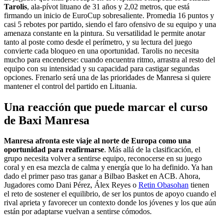
Tarolis
, ala-pívot lituano de 31 años y 2,02 metros, que está
firmando un inicio de EuroCup sobresaliente. Promedia 16 puntos y
casi 5 rebotes por partido, siendo el faro ofensivo de su equipo y una
amenaza constante en la pintura. Su versatilidad le permite anotar
tanto al poste como desde el perímetro, y su lectura del juego
convierte cada bloqueo en una oportunidad. Tarolis no necesita
mucho para encenderse: cuando encuentra ritmo, arrastra al resto del
equipo con su intensidad y su capacidad para castigar segundas
opciones. Frenarlo será una de las prioridades de Manresa si quiere
mantener el control del partido en Lituania.
Una reacción que puede marcar el curso
de Baxi Manresa
Manresa afronta este viaje al norte de Europa como una
oportunidad para reafirmarse
. Más allá de la clasificación, el
grupo necesita volver a sentirse equipo, reconocerse en su juego
coral y en esa mezcla de calma y energía que lo ha definido. Ya han
dado el primer paso tras ganar a Bilbao Basket en ACB. Ahora,
Jugadores como
Dani Pérez, Álex Reyes o
Retin Obasohan
tienen
el reto de sostener el equilibrio, de ser los puntos de apoyo cuando el
rival aprieta y favorecer un contexto donde los jóvenes y los que aún
están por adaptarse vuelvan a sentirse cómodos.