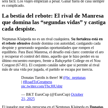
será fácil. Los viajes empiezan a pesar. Ganar fuera de casa siempre
es complicado.
La bestia del rebote: El rival de Manresa
que domina las “segundas vidas” y castiga
cada despiste
.
Neptunas Klaipeda no es un rival cualquiera.
Su fortaleza está en
el rebote ofensivo
donde domina con autoridad, castigando cada
despiste y generando segundas oportunidades que rompen el
equilibrio. Para Baxi Manresa, el desafío está claro: controlar el aro
y recuperar el control del ritmo, aquello que le hizo perder en su
último encuentro europeo, frente a Bahçeşehir College en el Nou
Congost (67-81). El conjunto catalán sabe que si permite al rival
más de una vida por jugada, el partido se escapa por inercia.
Donatas Tarolis is there! 🚨
@bc_neptunas
|
#RoadToGreatness
pic.twitter.com/TbcJ0Usbtr
— BKT EuroCup (@EuroCup)
October
21, 2025
El jugador que más preocupa en el Neptunas Klaipeda es
Donatas