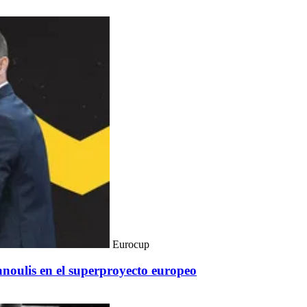
Eurocup
panoulis en el superproyecto europeo