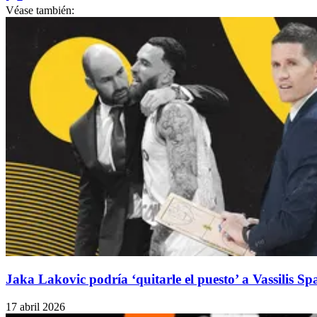
Véase también:
Jaka Lakovic podría ‘quitarle el puesto’ a Vassilis S
17 abril 2026