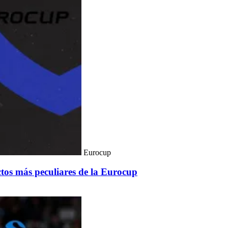
Eurocup
ctos más peculiares de la Eurocup