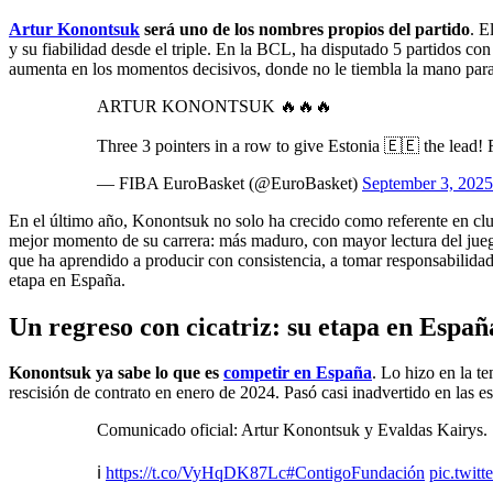
Artur Konontsuk
será uno de los nombres propios del partido
. E
y su fiabilidad desde el triple. En la BCL, ha disputado 5 partidos c
aumenta en los momentos decisivos, donde no le tiembla la mano para a
ARTUR KONONTSUK 🔥🔥🔥
Three 3 pointers in a row to give Estonia 🇪🇪 the lead!
— FIBA EuroBasket (@EuroBasket)
September 3, 2025
En el último año, Konontsuk no solo ha crecido como referente en cl
mejor momento de su carrera: más maduro, con mayor lectura del juego
que ha aprendido a producir con consistencia, a tomar responsabilid
etapa en España.
Un regreso con cicatriz: su etapa en Españ
Konontsuk ya sabe lo que es
competir en España
. Lo hizo en la t
rescisión de contrato en enero de 2024. Pasó casi inadvertido en las e
Comunicado oficial: Artur Konontsuk y Evaldas Kairys.
ℹ️
https://t.co/VyHqDK87Lc
#ContigoFundación
pic.twit