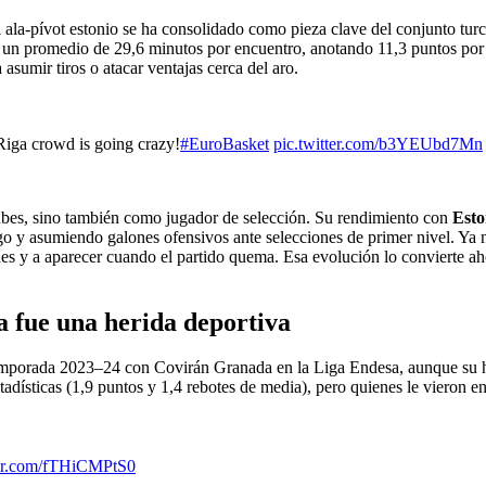
l ala-pívot estonio se ha consolidado como pieza clave del conjunto turc
on un promedio de 29,6 minutos por encuentro, anotando 11,3 puntos por 
sumir tiros o atacar ventajas cerca del aro.
 Riga crowd is going crazy!
#EuroBasket
pic.twitter.com/b3YEUbd7Mn
ubes, sino también como jugador de selección. Su rendimiento con
Esto
 y asumiendo galones ofensivos ante selecciones de primer nivel. Ya n
ades y a aparecer cuando el partido quema. Esa evolución lo convierte
a fue una herida deportiva
emporada 2023–24 con Covirán Granada en la Liga Endesa, aunque su his
stadísticas (1,9 puntos y 1,4 rebotes de media), pero quienes le vieron 
ter.com/fTHiCMPtS0