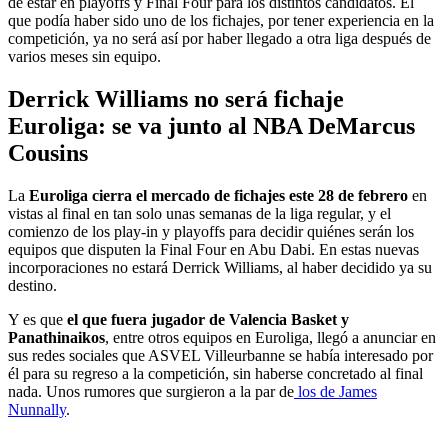
de estar en playoffs y Final Four para los distintos candidatos. El
que podía haber sido uno de los fichajes, por tener experiencia en la
competición, ya no será así por haber llegado a otra liga después de
varios meses sin equipo.
Derrick Williams no será fichaje
Euroliga: se va junto al NBA DeMarcus
Cousins
La
Euroliga cierra el mercado de fichajes este 28 de febrero
en
vistas al final en tan solo unas semanas de la liga regular, y el
comienzo de los play-in y playoffs para decidir quiénes serán los
equipos que disputen la Final Four en Abu Dabi. En estas nuevas
incorporaciones no estará Derrick Williams, al haber decidido ya su
destino.
Y es que
el que fuera jugador de Valencia Basket y
Panathinaikos
, entre otros equipos en Euroliga, llegó a anunciar en
sus redes sociales que ASVEL Villeurbanne se había interesado por
él para su regreso a la competición, sin haberse concretado al final
nada. Unos rumores que surgieron a la par de
los de James
Nunnally
.