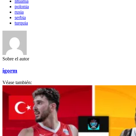
lituania
polonia
rusia
serbia
turquia
Sobre el autor
igorm
Véase también: