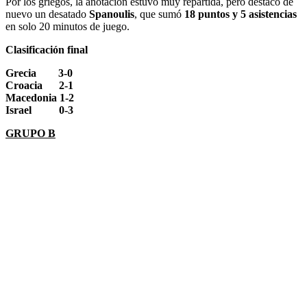
Por los griegos, la anotación estuvo muy repartida, pero destacó de
nuevo un desatado
Spanoulis
, que sumó
18 puntos y 5 asistencias
en solo 20 minutos de juego.
Clasificación final
Grecia 3-0
Croacia 2-1
Macedonia 1-2
Israel 0-3
GRUPO B