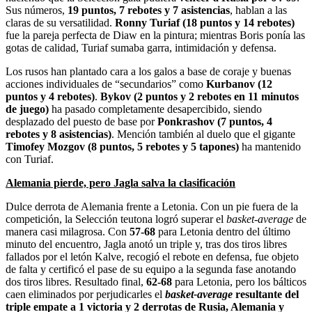
Sus números,
19 puntos, 7 rebotes y 7 asistencias
, hablan a las
claras de su versatilidad.
Ronny Turiaf (18 puntos y 14 rebotes)
fue la pareja perfecta de Diaw en la pintura; mientras Boris ponía las
gotas de calidad, Turiaf sumaba garra, intimidación y defensa.
Los rusos han plantado cara a los galos a base de coraje y buenas
acciones individuales de “secundarios” como
Kurbanov (12
puntos y 4 rebotes)
.
Bykov (2 puntos y 2 rebotes en 11 minutos
de juego)
ha pasado completamente desapercibido, siendo
desplazado del puesto de base por
Ponkrashov (7 puntos, 4
rebotes y 8 asistencias)
. Mención también al duelo que el gigante
Timofey Mozgov (8 puntos, 5 rebotes y 5 tapones)
ha mantenido
con Turiaf.
Alemania pierde, pero Jagla salva la clasificación
Dulce derrota de Alemania frente a Letonia. Con un pie fuera de la
competición, la Selección teutona logró superar el
basket-average
de
manera casi milagrosa. Con
57-68
para Letonia dentro del último
minuto del encuentro, Jagla anotó un triple y, tras dos tiros libres
fallados por el letón Kalve, recogió el rebote en defensa, fue objeto
de falta y certificó el pase de su equipo a la segunda fase anotando
dos tiros libres. Resultado final,
62-68
para Letonia, pero los bálticos
caen eliminados por perjudicarles el
basket-average
resultante del
triple empate a 1 victoria y 2 derrotas de Rusia, Alemania y