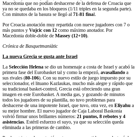
Macedonia que no podían deshacerse de la defensa de Croacia que
ya no se quedaba en los bloqueos (1/11 triples en la segunda parte).
Con minutos de la basura se llegó al
71-81 fina
l.
Por Croacia anotación muy repartida con nueve jugadores con 7 o
más puntos y
Vujcic con 12
como máximo anotador. Por
Macedonia doble-doble de
Massey (12+10)
.
Crónica de Basquetmaniàtic
La nueva Grecia se gusta ante Israel
La
Selección Helena
se dio un homenaje a costa de Israel y acabó la
primera fase del Eurobasket tal y como la empezó,
avasallando
a
sus rivales (
80-106
). Con su nuevo estilo de juego impuesto por su
seleccionador, el lituano Kazlaukas, mucho más alegre y rápido que
su tradicional basket-control, Grecia está ofreciendo una gran
imagen en este Eurobasket. A media gas, y gozando de minutos
todos los jugadores de su plantilla, no tuvo problemas para
deshacerse de una impotente Israel, que tuvo, otra vez, en
Eliyahu
a
su mejor hombre. El nuevo jugador de Caja Laboral Baskonia
volvió firmar unos brillantes números:
21 puntos, 8 rebotes y 4
asistencias
. Estéril esfuerzo el suyo, ya que su selección queda
eliminada a las primeras de cambio.