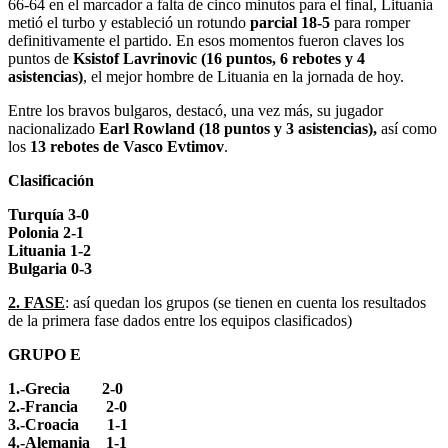
66-64 en el marcador a falta de cinco minutos para el final, Lituania
metió el turbo y estableció un rotundo
parcial 18-5
para romper
definitivamente el partido. En esos momentos fueron claves los
puntos de
Ksistof Lavrinovic (16 puntos, 6 rebotes y 4
asistencias)
, el mejor hombre de Lituania en la jornada de hoy.
Entre los bravos bulgaros, destacó, una vez más, su jugador
nacionalizado
Earl Rowland (18 puntos y 3 asistencias),
así como
los
13 rebotes de Vasco Evtimov
.
Clasificación
Turquía 3-0
Polonia 2-1
Lituania 1-2
Bulgaria 0-3
2. FASE
: así quedan los grupos (se tienen en cuenta los resultados
de la primera fase dados entre los equipos clasificados)
GRUPO E
1.-Grecia 2-0
2.-Francia 2-0
3.-Croacia 1-1
4.-Alemania 1-1