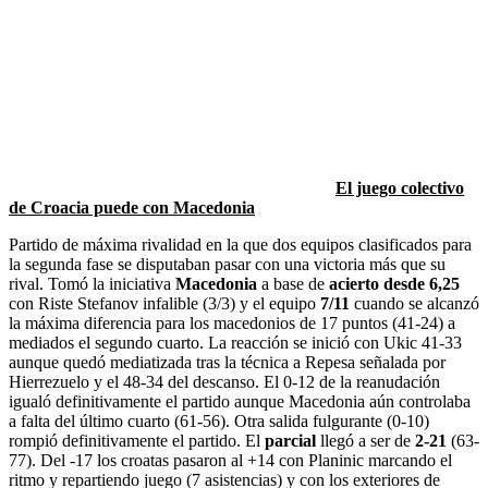
El juego colectivo
de Croacia puede con Macedonia
Partido de máxima rivalidad en la que dos equipos clasificados para
la segunda fase se disputaban pasar con una victoria más que su
rival. Tomó la iniciativa
Macedonia
a base de
acierto desde 6,25
con Riste Stefanov infalible (3/3) y el equipo
7/11
cuando se alcanzó
la máxima diferencia para los macedonios de 17 puntos (41-24) a
mediados el segundo cuarto. La reacción se inició con Ukic 41-33
aunque quedó mediatizada tras la técnica a Repesa señalada por
Hierrezuelo y el 48-34 del descanso. El 0-12 de la reanudación
igualó definitivamente el partido aunque Macedonia aún controlaba
a falta del último cuarto (61-56). Otra salida fulgurante (0-10)
rompió definitivamente el partido. El
parcial
llegó a ser de
2-21
(63-
77). Del -17 los croatas pasaron al +14 con Planinic marcando el
ritmo y repartiendo juego (7 asistencias) y con los exteriores de