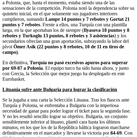
a Polonia, que, hasta el momento, estaba siendo una de las
sensaciones de la competición. Polonia notó la dependencia sobre su
quinteto inicial, en el que solamente sus jugadores interiores
cumplieron, sumando
Lampe 14 puntos y 7 rebotes y Gortat 21
puntos y 7 rebotes
. Frente a ellos, una Turquía con una plantilla
larga, en la que aportaban los de siempre (
Ilyasova 18 puntos y 8
rebotes y Turkoglu 13 puntos, 8 rebotes y 3 asistencias
) y los
secundarios ofrecían una gran aportación, subrayando la labor del
pívot
Ömer Asik (22 puntos y 8 rebotes, 10 de 11 en tiros de
campo)
.
En definitiva,
Turquía no pasó excesivos apuros para superar
por 69-87 a Polonia
. El equipo turco ha sido hasta ahora, y junto
con Grecia, la Selección que mejor juego ha desplegado en este
Eurobasket.
Lituania sufre ante Bulgaria para lograr la clasificación
Se la jugaba a una carta la Selección Lituana. Tras los fiascos ante
Turquía y Polonia, se enfrentaba a Bulgaria con la imperiosa
necesidad de ganar para poder lograr el ticket para la segunda fase.
Y no les resultó sencillo lograr su objetivo. Bulgaria, un conjunto
sensiblemente inferior al lituano, plantó cara hasta los últimos
minutos, en los que los de la República báltica lograron marcharse
definitivamente en el marcador y llevarse la victoria por
84-69
. Con