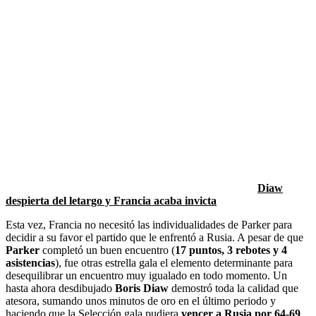
Diaw
despierta del letargo y Francia acaba invicta
Esta vez, Francia no necesitó las individualidades de Parker para
decidir a su favor el partido que le enfrentó a Rusia. A pesar de que
Parker
completó un buen encuentro (
17 puntos, 3 rebotes y 4
asistencias
), fue otras estrella gala el elemento determinante para
desequilibrar un encuentro muy igualado en todo momento. Un
hasta ahora desdibujado
Boris Diaw
demostró toda la calidad que
atesora, sumando unos minutos de oro en el último periodo y
haciendo que la Selección gala pudiera
vencer a Rusia por 64-69
.