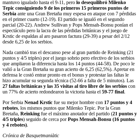
mantuvo igualado hasta el 9-11, pero
lo desequilibró Milenko
Tepic consiguiendo 9 de los primeros 15 primeros puntos de
Serbia
ante una Gran Bretaña muy espesa en ataque con 7 pérdidas
en el primer cuarto (12-19). El partido se igualó en el segundo
parcial (20-22). Andrew Sullivan y Pops Mensah-Bonsu ponían el
espectáculo pero la lacra de las pérdidas británicas y el juego de
Krstic de espaldas al aro pasaron factura (29-39) a pesar del 2/12
desde 6,25 de los serbios.
Nada cambió tras el descanso pese al gran partido de Reinking (21
puntos y 4/5 triples) por el juego sobrio pero efectivo de los serbios
que ampliaron la diferencia hasta los 14 puntos (44-58). De poco le
valió a la Gran Bretaña su gran acierto de 6,25 (62,5%). Apretar en
defensa le costó entrar pronto en el bonus y protestar las faltas le
hizo acumular su segunda técnica (52-66 a falta de 5 minutos). Las
27 faltas británicas y las 35 visitas al tiro libre de los serbios
con
un 77% de acierto redondearon la victoria hasta el
59-77 final
.
Por Serbia
Nenad Krstic
fue su mejor hombre con
17 puntos y 4
rebotes
, los mismos puntos que Milenko Tepic. Por la Gran
Bretaña,
Reinking
fue el máximo anotador del partido (
21 puntos y
4/5 triples
) seguido de cerca por
Pops Mensah-Bonsu (16 puntos
y 4 rebotes)
.
Crónica de Basquetmaniàtic