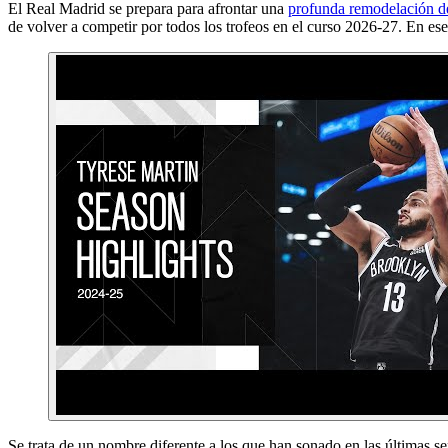
El Real Madrid se prepara para afrontar una
profunda remodelación de
de volver a competir por todos los trofeos en el curso 2026-27. En es
Se trata de un nombre diferente a los que han sonado en las últimas