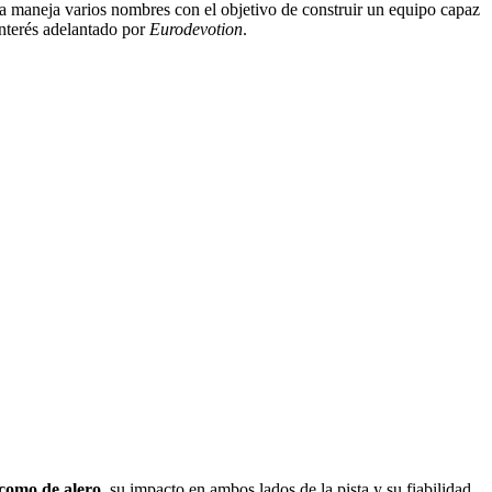
iva maneja varios nombres con el objetivo de construir un equipo capaz
interés adelantado por
Eurodevotion
.
 como de alero
, su impacto en ambos lados de la pista y su fiabilidad