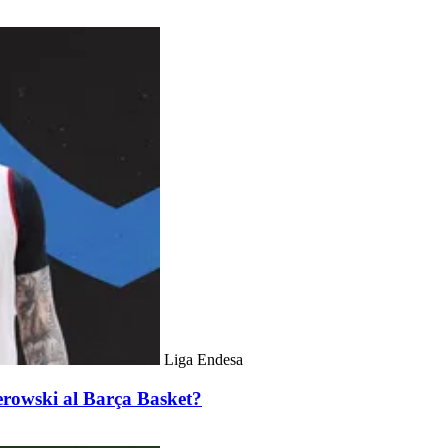
Liga Endesa
erowski al Barça Basket?