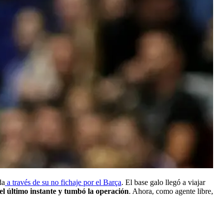
da
a través de su no fichaje por el Barça
. El base galo llegó a viajar
el último instante y tumbó la operación
. Ahora, como agente libre,