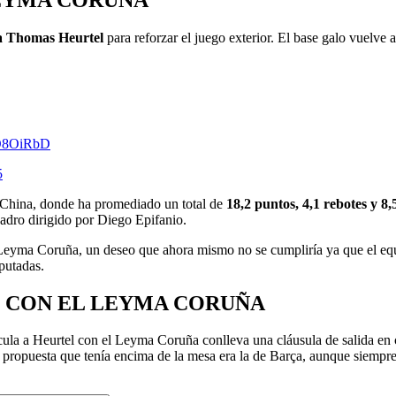
 a Thomas Heurtel
para reforzar el juego exterior. El base galo vuelve a
oO8OiRbD
5
 China, donde ha promediado un total de
18,2 puntos, 4,1 rebotes y 8,
cuadro dirigido por Diego Epifanio.
Leyma Coruña, un deseo que ahora mismo no se cumpliría ya que el eq
sputadas.
 CON EL LEYMA CORUÑA
cula a Heurtel con el Leyma Coruña conlleva una cláusula de salida en 
a propuesta que tenía encima de la mesa era la de Barça, aunque siempre