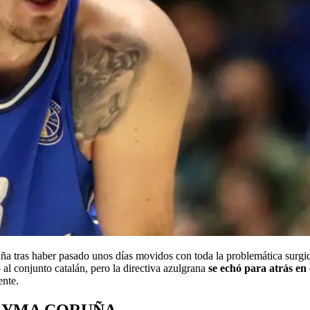
ña tras haber pasado unos días movidos con toda la problemática surgi
al conjunto catalán, pero la directiva azulgrana
se echó para atrás en 
ente.
LEYMA CORUÑA