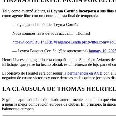
Tal y como avanzó
Marca
,
el Leyma Coruña incorpora a sus filas
como agente libre con un contrato hasta final de temporada.
, magia para el timón del Leyma Coruña
Nous sommes ravis de vous accueillir, Thomas!
https://t.co/rCRU1nLRkJ
#FagamosLenda
pic.twitter.com/vT
— Leyma Basquet Coruña (@basquetcoruna)
January 10, 202
Heurtel ha estado jugando esta campaña en los Shenzhen Aviators de
El fichaje, que ya se ha hecho oficial, es un refuerzo de lujo para el 
El objetivo de Heurtel será conseguir
la permanencia en ACB
con el 
negativo de cuatro victorias y once derrotas en las quince jornadas di
LA CLÁUSULA DE THOMAS HEURTEL
Según ha apuntado el medio citado anteriormente, el contrato que vin
a jugar la mejor competición europea de clubes. En principio, la únic
baloncesto europeo.