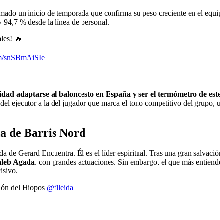
mado un inicio de temporada que confirma su peso creciente en el equ
y 94,7 % desde la línea de personal.
les! 🔥
com/snSBmAiSIe
idad adaptarse al baloncesto en España y ser el termómetro de est
a del ejecutor a la del jugador que marca el tono competitivo del grupo
da de Barris Nord
a de Gerard Encuentra. Él es el líder espiritual. Tras una gran salvació
leb Agada
, con grandes actuaciones. Sin embargo, el que más entiend
isivo.
ción del Hiopos
@flleida