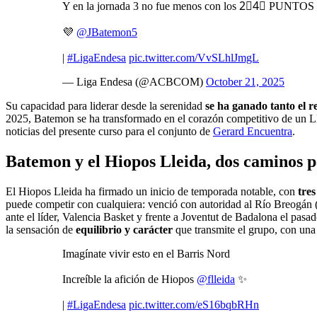
Y en la jornada 3 no fue menos con los 2⃣4⃣ PUNTOS 
💜
@JBatemon5
|
#LigaEndesa
pic.twitter.com/VvSLhlJmgL
— Liga Endesa (@ACBCOM)
October 21, 2025
Su capacidad para liderar desde la serenidad
se ha ganado tanto el r
2025, Batemon se ha transformado en el corazón competitivo de un Llei
noticias del presente curso para el conjunto de
Gerard Encuentra
.
Batemon y el Hiopos Lleida, dos caminos pa
El Hiopos Lleida ha firmado un inicio de temporada notable, con
tres
puede competir con cualquiera: venció con autoridad al Río Breogán (
ante el líder, Valencia Basket y frente a Joventut de Badalona el pas
la sensación de
equilibrio y carácter
que transmite el grupo, con una 
Imagínate vivir esto en el Barris Nord
Increíble la afición de Hiopos
@flleida
✨
|
#LigaEndesa
pic.twitter.com/eS16bqbRHn