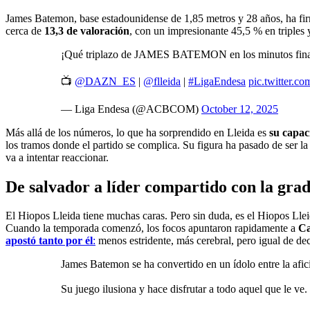
James Batemon, base estadounidense de 1,85 metros y 28 años, ha fir
cerca de
13,3 de valoración
, con un impresionante 45,5 % en triples 
¡Qué triplazo de JAMES BATEMON en los minutos fina
📺
@DAZN_ES
|
@flleida
|
#LigaEndesa
pic.twitter.
— Liga Endesa (@ACBCOM)
October 12, 2025
Más allá de los números, lo que ha sorprendido en Lleida es
su capac
los tramos donde el partido se complica. Su figura ha pasado de ser l
va a intentar reaccionar.
De salvador a líder compartido con la gra
El Hiopos Lleida tiene muchas caras. Pero sin duda, es el Hiopos Lleid
Cuando la temporada comenzó, los focos apuntaron rapidamente a
Ca
apostó tanto por él
:
menos estridente, más cerebral, pero igual de dec
James Batemon se ha convertido en un ídolo entre la afi
Su juego ilusiona y hace disfrutar a todo aquel que le ve.