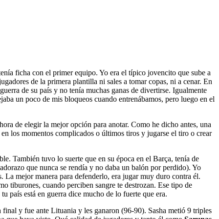
enía ficha con el primer equipo. Yo era el típico jovencito que sube a
gadores de la primera plantilla ni sales a tomar copas, ni a cenar. En
guerra de su país y no tenía muchas ganas de divertirse. Igualmente
quejaba un poco de mis bloqueos cuando entrenábamos, pero luego en el
hora de elegir la mejor opción para anotar. Como he dicho antes, una
en los momentos complicados o últimos tiros y jugarse el tiro o crear
le. También tuvo lo suerte que en su época en el Barça, tenía de
gadorazo que nunca se rendía y no daba un balón por perdido). Yo
s. La mejor manera para defenderlo, era jugar muy duro contra él.
como tiburones, cuando perciben sangre te destrozan. Ese tipo de
tu país está en guerra dice mucho de lo fuerte que era.
inal y fue ante Lituania y les ganaron (96-90). Sasha metió 9 triples