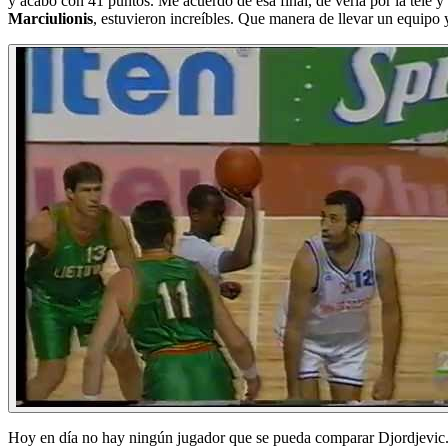
y acabó con 41 puntos. Me acuerdo de esa final, de verla por la tele 
Marciulionis
, estuvieron increíbles. Que manera de llevar un equipo
Hoy en día no hay ningún jugador que se pueda comparar Djordjevic. 