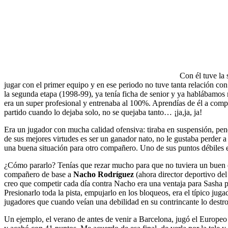
Con él tuve la 
jugar con el primer equipo y en ese periodo no tuve tanta relación con
la segunda etapa (1998-99), ya tenía ficha de senior y ya hablábamos 
era un super profesional y entrenaba al 100%. Aprendías de él a comp
partido cuando lo dejaba solo, no se quejaba tanto… ¡ja,ja, ja!
Era un jugador con mucha calidad ofensiva: tiraba en suspensión, pene
de sus mejores virtudes es ser un ganador nato, no le gustaba perder 
una buena situación para otro compañero. Uno de sus puntos débiles 
¿Cómo pararlo? Tenías que rezar mucho para que no tuviera un buen dí
compañero de base a
Nacho Rodríguez
(ahora director deportivo de
creo que competir cada día contra Nacho era una ventaja para Sasha po
Presionarlo toda la pista, empujarlo en los bloqueos, era el típico jug
jugadores que cuando veían una debilidad en su contrincante lo destro
Un ejemplo, el verano de antes de venir a Barcelona, jugó el Europeo 