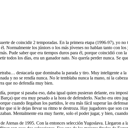
suerte de coincidir 2 temporadas. En la primera etapa (1996-97), yo no t
 él. Normalmente los júniors o los más jóvenes no hablan tanto con los ju
más. Pude saber que era tiempos duros para él, porque coincidió con la 
etir todos los días, era un ganador nato. No quería perder nunca. Se 
traba… destacaría que dominaba la parada y tiro. Muy inteligente a la 
a nada y no se rendía nunca. No le temblaba nunca la mano, ni la cabeza 
era que no defendía muy bien.
a, porque si pasaba eso, daba igual quien pusieran delante, era imposib
l Barça) que era muy pesado a la hora de defenderlo. Nacho era otro ju
rque cuando llegaban los partidos, le era más fácil superar las defensa
ador que si le dejas llevar su ritmo te destroza. Hay jugadores que son 
zaban. Mentalmente era muy fuerte, solo el poder jugar, y bien, cuando 
de Atenas de 1995. Con la entonces selección Yugoslava. Llegaron a la f