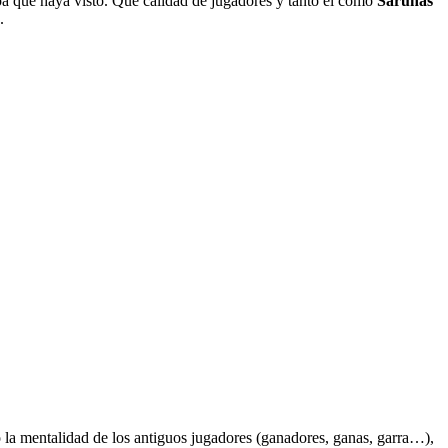
opa que haya visto. Qué calidad de jugadores y tanto él como
Sarunas
.
la mentalidad de los antiguos jugadores (ganadores, ganas, garra…),