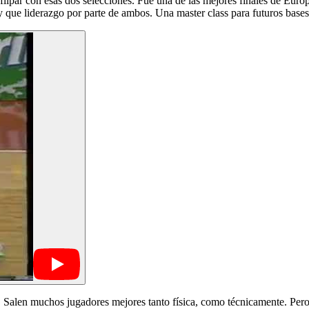
y flipar con esas dos selecciones. Fue una de las mejores finales de Eur
 y que liderazgo por parte de ambos. Una
master class para futuros bases
Salen muchos jugadores mejores tanto física, como técnicamente. Pero 