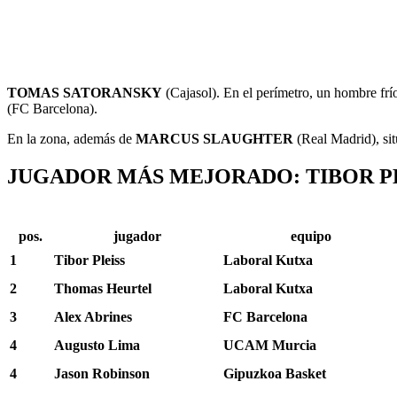
TOMAS SATORANSKY
(Cajasol). En el perímetro, un hombre frío
(FC Barcelona).
En la zona, además de
MARCUS SLAUGHTER
(Real Madrid), sit
JUGADOR MÁS MEJORADO: TIBOR PL
pos.
jugador
equipo
1
Tibor Pleiss
Laboral Kutxa
2
Thomas Heurtel
Laboral Kutxa
3
Alex Abrines
FC Barcelona
4
Augusto Lima
UCAM Murcia
4
Jason Robinson
Gipuzkoa Basket