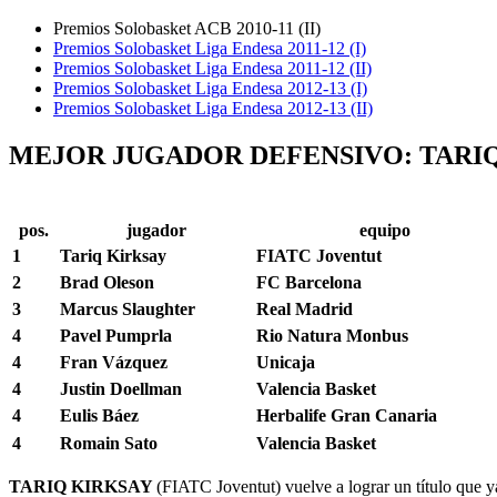
Premios Solobasket ACB 2010-11 (II)
Premios Solobasket Liga Endesa 2011-12 (I)
Premios Solobasket Liga Endesa 2011-12 (II)
Premios Solobasket Liga Endesa 2012-13 (I)
Premios Solobasket Liga Endesa 2012-13 (II)
MEJOR JUGADOR DEFENSIVO: TARIQ K
pos.
jugador
equipo
1
Tariq Kirksay
FIATC Joventut
2
Brad Oleson
FC Barcelona
3
Marcus Slaughter
Real Madrid
4
Pavel Pumprla
Rio Natura Monbus
4
Fran Vázquez
Unicaja
4
Justin Doellman
Valencia Basket
4
Eulis Báez
Herbalife Gran Canaria
4
Romain Sato
Valencia Basket
TARIQ KIRKSAY
(FIATC Joventut) vuelve a lograr un título que 