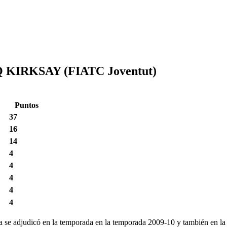
IRKSAY (FIATC Joventut)
Puntos
37
16
14
4
4
4
4
4
ya se adjudicó en la temporada en la temporada 2009-10 y también en l