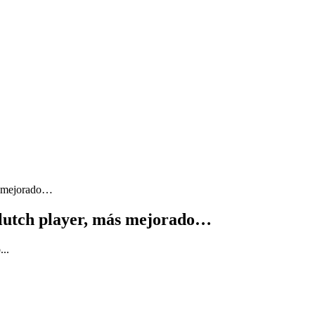
s mejorado…
Clutch player, más mejorado…
..