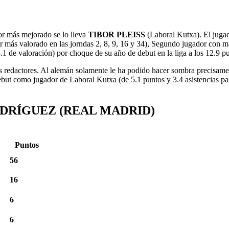
or más mejorado se lo lleva
TIBOR PLEISS
(Laboral Kutxa). El jugad
más valorado en las jorndas 2, 8, 9, 16 y 34), Segundo jugador con may
.1 de valoración) por choque de su año de debut en la liga a los 12.9 pu
s redactores. Al alemán solamente le ha podido hacer sombra precisam
but como jugador de Laboral Kutxa (de 5.1 puntos y 3.4 asistencias para
DRÍGUEZ (REAL MADRID)
Puntos
56
16
6
6