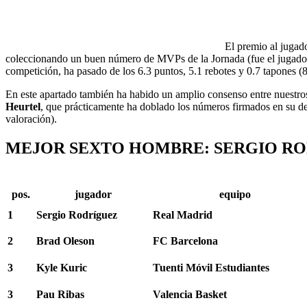
El premio al jugad
coleccionando un buen número de MVPs de la Jornada (fue el jugador 
competición, ha pasado de los 6.3 puntos, 5.1 rebotes y 0.7 tapones (8
En este apartado también ha habido un amplio consenso entre nuestro
Heurtel
, que prácticamente ha doblado los números firmados en su de
valoración).
MEJOR SEXTO HOMBRE: SERGIO RO
pos.
jugador
equipo
1
Sergio Rodríguez
Real Madrid
2
Brad Oleson
FC Barcelona
3
Kyle Kuric
Tuenti Móvil Estudiantes
3
Pau Ribas
Valencia Basket