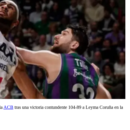
la
ACB
tras una victoria contundente 104-89 a Leyma Coruña en la