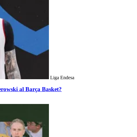
Liga Endesa
erowski al Barça Basket?