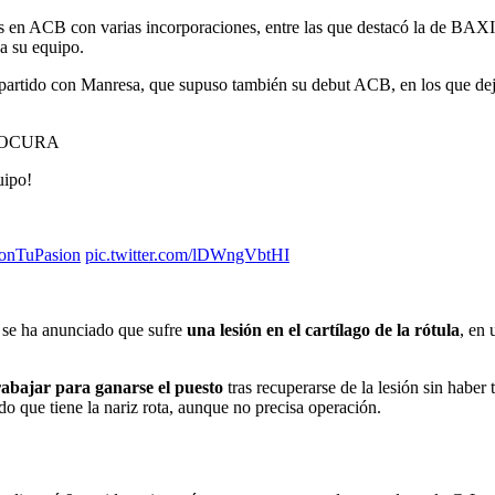
jes en ACB con varias incorporaciones, entre las que destacó la de BA
a su equipo.
n partido con Manresa, que supuso también su debut ACB, en los que 
LOCURA
uipo!
onTuPasion
pic.twitter.com/lDWngVbtHI
 se ha anunciado que sufre
una lesión en el cartílago de la rótula
, en
rabajar para ganarse el puesto
tras recuperarse de la lesión sin haber
o que tiene la nariz rota, aunque no precisa operación.