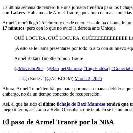
La última semana de febrero fue una jornada frenética para los ficha
con Lakers
. Hablamos de Armel Traoré, que ahora da malas noticias 
Armel Traoré llegó 25 febrero y desde entonces solo ha disputado u
17 minutos
, pero con lo que no evitó la derrota ante Unicaja.
QUÉ LOCURA, QUÉ LOCURA, QUÉEEEEEEEEEEEE 
¡A esto se le llama presentarse por todo lo alto con su nuevo eq
Armel Bakari Timothe Simon Traore
@MovistarPlus
|
@BasquetManresa
#LigaEndesa
|
#ConectaC
— Liga Endesa (@ACBCOM)
March 2, 2025
Ahora, Armel Traoré tendrá que parar por unas semanas debido a que
embargo, no da un tiempo concreto de recuperación.
Así, el que ha sido
el último
fichaje de Baxi Manresa
tendrá que t
juego interior, así como a Retin Obasohan, que también se ha anunciad
El paso de Armel Traoré por la NBA