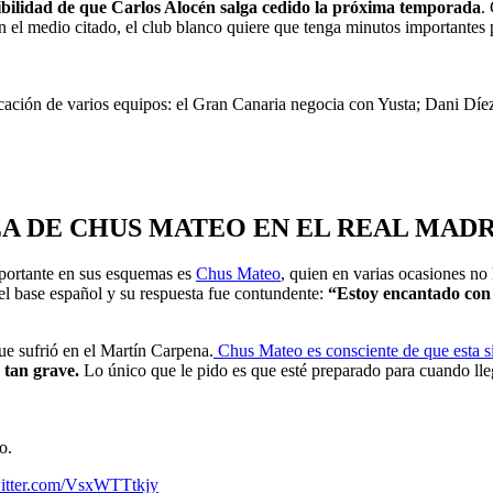
sibilidad de que Carlos Alocén salga cedido la próxima temporada
.
l medio citado, el club blanco quiere que tenga minutos importantes pa
cación de varios equipos: el Gran Canaria negocia con Yusta; Dani Díez,
A DE CHUS MATEO EN EL REAL MAD
mportante en sus esquemas es
Chus Mateo
, quien en varias ocasiones no
 el base español y su respuesta fue contundente:
“Estoy encantado con 
ue sufrió en el Martín Carpena.
Chus Mateo es consciente de que esta s
n tan grave.
Lo único que le pido es que esté preparado para cuando l
o.
witter.com/VsxWTTtkjy