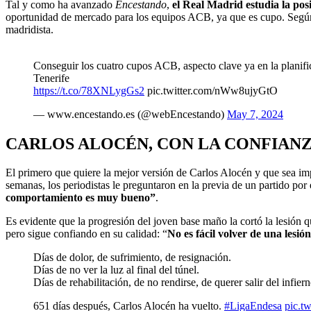
Tal y como ha avanzado
Encestando
,
el Real Madrid estudia la po
oportunidad de mercado para los equipos ACB, ya que es cupo. Según e
madridista.
Conseguir los cuatro cupos ACB, aspecto clave ya en la planifi
Tenerife
https://t.co/78XNLygGs2
pic.twitter.com/nWw8ujyGtO
— www.encestando.es (@webEncestando)
May 7, 2024
CARLOS ALOCÉN, CON LA CONFIANZ
El primero que quiere la mejor versión de Carlos Alocén y que sea i
semanas, los periodistas le preguntaron en la previa de un partido por
comportamiento es muy bueno”
.
Es evidente que la progresión del joven base maño la cortó la lesión q
pero sigue confiando en su calidad: “
No es fácil volver de una lesió
Días de dolor, de sufrimiento, de resignación.
Días de no ver la luz al final del túnel.
Días de rehabilitación, de no rendirse, de querer salir del infiern
651 días después, Carlos Alocén ha vuelto.
#LigaEndesa
pic.t