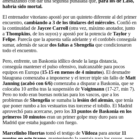
amenazando con dar una segunda puñalada que,
para los de Laso,
habría sido mortal.
El entrenador vitoriano apostó por un quinteto diferente al del primer
encuentro,
cambiando a 3 de los titulares del miércoles
. Confió en
la continuidad de
Jaycee Carroll
(otra vez, máximo anotador, junto
a
Thompkins
, de los suyos) y apostó por la potencia de
Taylor
y
Felipe
. Parecía que la apuesta salía adelante y el cordobés conseguía
sumar, además de sacar
dos faltas a Shengelia
que condicionaron
todo el encuentro.
Pero, enfrente, un Baskonia idílico desde la larga distancia,
conseguía mantener el pulso ofensivo, inalcanzable para pocos
equipos en Europa (
15-15 en menos de 4 minutos
). El desmadre
blaugrana comenzaba a imponerse y el tercer triple sin fallo de
Matt
Janning (acabó con 6/6)
comenzaba a disparar a Baskonia, que se
colocaba 10 arriba tras la suspensión de
Voigtmann
(17-27, min 7).
Pero no todo eran buenas noticias para los vascos, que a los
problemas de
Shengelia
se sumaba la
lesión del alemán
, que tenía
que poner rumbo a los vestuarios tras torcerse el tobillo. El Madrid
aprovechó para acercarse, pero los
33 puntos de Baskonia en los
primeros 10 minutos
eran un primer golpe muy duro para un
Madrid que estaba jugando con fuego.
Marcelinho Huertas
tomó el testigo de
Vildoza
para anotar
11
puntos en este tramo
, manteniendo la ventaja para los suyos, pero