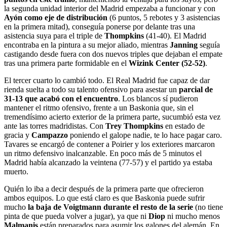
la segunda unidad interior del Madrid empezaba a funcionar y con
Ayón como eje de distribución
(6 puntos, 5 rebotes y 3 asistencias
en la primera mitad), conseguía ponerse por delante tras una
asistencia suya para el triple de
Thompkins
(41-40). El Madrid
encontraba en la pintura a su mejor aliado, mientras
Janning
seguía
castigando desde fuera con dos nuevos triples que dejaban el empate
tras una primera parte formidable en el
Wizink Center (52-52)
.
El tercer cuarto lo cambió todo. El Real Madrid fue capaz de dar
rienda suelta a todo su talento ofensivo para asestar un
parcial de
31-13 que acabó con el encuentro
. Los blancos sí pudieron
mantener el ritmo ofensivo, frente a un Baskonia que, sin el
tremendísimo acierto exterior de la primera parte, sucumbió esta vez
ante las torres madridistas. Con
Trey
Thompkins
en estado de
gracia y
Campazzo
poniendo el galope nadie, te lo hace pagar caro.
Tavares se encargó de contener a Poirier y los exteriores marcaron
un ritmo defensivo inalcanzable. En poco más de 5 minutos el
Madrid había alcanzado la veintena (77-57) y el partido ya estaba
muerto.
Quién lo iba a decir después de la primera parte que ofrecieron
ambos equipos. Lo que está claro es que Baskonia puede sufrir
mucho
la baja de Voigtmann durante el resto de la serie
(no tiene
pinta de que pueda volver a jugar), ya que ni
Diop
ni mucho menos
Malmanis
están preparados para asumir los galones del alemán. En