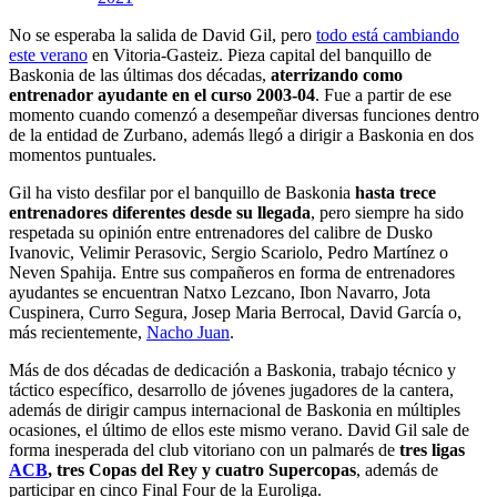
No se esperaba la salida de David Gil, pero
todo está cambiando
este verano
en Vitoria-Gasteiz. Pieza capital del banquillo de
Baskonia de las últimas dos décadas,
aterrizando como
entrenador ayudante en el curso 2003-04
. Fue a partir de ese
momento cuando comenzó a desempeñar diversas funciones dentro
de la entidad de Zurbano, además llegó a dirigir a Baskonia en dos
momentos puntuales.
Gil ha visto desfilar por el banquillo de Baskonia
hasta trece
entrenadores diferentes desde su llegada
, pero siempre ha sido
respetada su opinión entre entrenadores del calibre de Dusko
Ivanovic, Velimir Perasovic, Sergio Scariolo, Pedro Martínez o
Neven Spahija. Entre sus compañeros en forma de entrenadores
ayudantes se encuentran Natxo Lezcano, Ibon Navarro, Jota
Cuspinera, Curro Segura, Josep Maria Berrocal, David García o,
más recientemente,
Nacho Juan
.
Más de dos décadas de dedicación a Baskonia, trabajo técnico y
táctico específico, desarrollo de jóvenes jugadores de la cantera,
además de dirigir campus internacional de Baskonia en múltiples
ocasiones, el último de ellos este mismo verano. David Gil sale de
forma inesperada del club vitoriano con un palmarés de
tres ligas
ACB
, tres Copas del Rey y cuatro Supercopas
, además de
participar en cinco Final Four de la Euroliga.