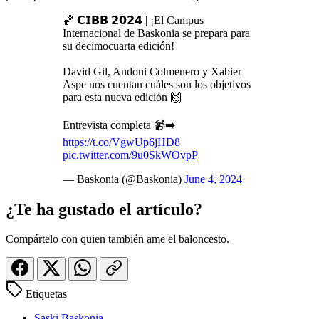
🏀 𝗖𝗜𝗕𝗕 𝟮𝟬𝟮𝟰 | ¡El Campus
Internacional de Baskonia se prepara para
su decimocuarta edición!
David Gil, Andoni Colmenero y Xabier
Aspe nos cuentan cuáles son los objetivos
para esta nueva edición 🙌
Entrevista completa 📹➡️
https://t.co/VgwUp6jHD8
pic.twitter.com/9u0SkWOvpP
— Baskonia (@Baskonia)
June 4, 2024
¿Te ha gustado el artículo?
Compártelo con quien también ame el baloncesto.
Etiquetas
Saski Baskonia