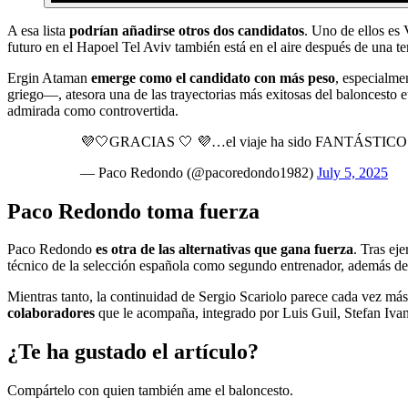
A esa lista
podrían añadirse otros dos candidatos
. Uno de ellos es
futuro en el Hapoel Tel Aviv también está en el aire después de una t
Ergin Ataman
emerge como el candidato con más peso
, especialme
griego—, atesora una de las trayectorias más exitosas del baloncesto e
admirada como controvertida.
💜🤍GRACIAS 🤍 💜…el viaje ha sido FANTÁSTICO
— Paco Redondo (@pacoredondo1982)
July 5, 2025
Paco Redondo toma fuerza
Paco Redondo
es otra de las alternativas que gana fuerza
. Tras ej
técnico de la selección española como segundo entrenador, además de 
Mientras tanto, la continuidad de Sergio Scariolo parece cada vez má
colaboradores
que le acompaña, integrado por Luis Guil, Stefan Ivan
¿Te ha gustado el artículo?
Compártelo con quien también ame el baloncesto.