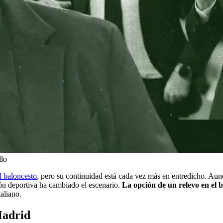
llo
 baloncesto
, pero su continuidad está cada vez más en entredicho. Aunq
ión deportiva ha cambiado el escenario.
La opción de un relevo en el 
taliano.
Madrid