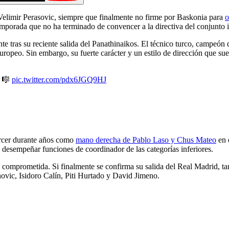
 Velimir Perasovic, siempre que finalmente no firme por Baskonia para
o
emporada que no ha terminado de convencer a la directiva del conjunto is
nte tras su reciente salida del Panathinaikos. El técnico turco, campeó
uropeo. Sin embargo, su fuerte carácter y un estilo de dirección que su
 🎼
pic.twitter.com/pdx6JGQ9HJ
ercer durante años como
mano derecha de Pablo Laso y Chus Mateo
en 
desempeñar funciones de coordinador de las categorías inferiores.
s comprometida. Si finalmente se confirma su salida del Real Madrid, 
ovic, Isidoro Calín, Piti Hurtado y David Jimeno.