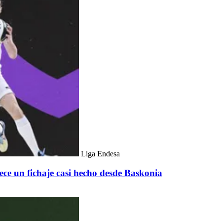
Liga Endesa
ece un fichaje casi hecho desde Baskonia