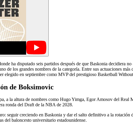
 donde ha disputado seis partidos después de que Baskonia decidiera no
no de los grandes nombres de la categoría. Entre sus actuaciones más 
ser elegido en septiembre como MVP del prestigioso Basketball Withou
ión de Boksimovic
opa, a la altura de nombres como Hugo Yimga, Egor Amosov del Real 
mera ronda del Draft de la NBA de 2028.
uro: seguir creciendo en Baskonia y dar el salto definitivo a la rotaci
s del baloncesto universitario estadounidense.