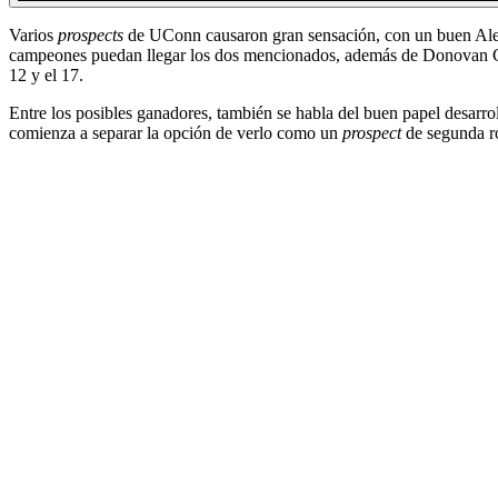
Varios
prospects
de UConn causaron gran sensación, con un buen Alex K
campeones puedan llegar los dos mencionados, además de Donovan 
12 y el 17.
Entre los posibles ganadores, también se habla del buen papel desar
comienza a separar la opción de verlo como un
prospect
de segunda ro