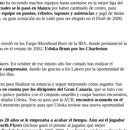
as
) ha recorrido muchos equipos hasta asentarse en la mejor liga del
cuales se lo pasó en blanco
por haber cambiado de centro, para
 equipo en puntos, rebotes, tapones y asistencias
y jugó de titular
su gran actuación no le valió para ser elegido en el Draft de 2000,
e enroló en los Fargo-Moorhead Beez de la IBA, donde permaneció la
as en el verano de 2002.
Udoka firmó por los Charleston
ers. En octubre de ese mismo año fue cortado tras realizar el
ste campeonato
, dando las gracias a los Lakers por la oportunidad de
íez días.
ors para finalizar su estancia y seguir mejorando como jugador. Sus
s en cuenta por los dirigentes del Gran Canaria
, que se hizo con
o quince partidos con el conjunto amarillo y cuajar buenos encuentros,
que dejaba Udoka. Tras su paso por la ACB,
encontró acomodo en el
el momento propicio para que Udoka tuviese una nueva oportunidad
s 28 años se le empezaba a acabar el tiempo. Aún así el jugador
Worth Flyers
(incluso ganó el premio al jugador que mejor