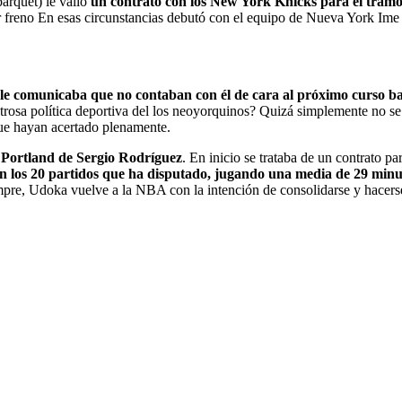
arquet) le valió
un contrato con los New York Knicks para el tramo
ner freno En esas circunstancias debutó con el equipo de Nueva York Im
le comunicaba que no contaban con él de cara al próximo curso bal
osa política deportiva del los neoyorquinos? Quizá simplemente no se c
que hayan acertado plenamente.
 Portland de Sergio Rodríguez
. En inicio se trataba de un contrato p
en los 20 partidos que ha disputado, jugando una media de 29 minu
pre, Udoka vuelve a la NBA con la intención de consolidarse y hacerse 