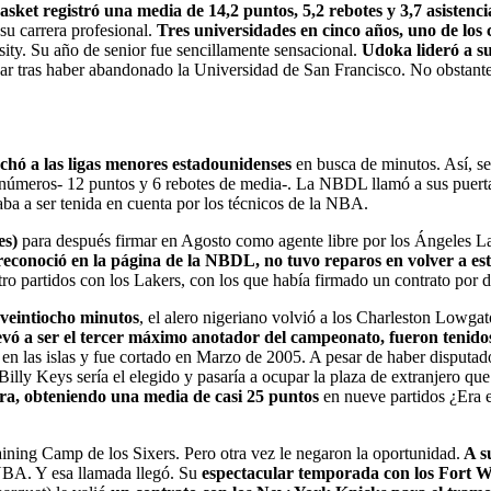
ket registró una media de 14,2 puntos, 5,2 rebotes y 3,7 asistenci
 su carrera profesional.
Tres universidades en cinco años, uno de los 
sity. Su año de senior fue sencillamente sensacional.
Udoka lideró a su
r tras haber abandonado la Universidad de San Francisco. No obstante, 
hó a las ligas menores estadounidenses
en busca de minutos. Así, s
números- 12 puntos y 6 rebotes de media-. La NBDL llamó a sus puert
ba a ser tenida en cuenta por los técnicos de la NBA.
es)
para después firmar en Agosto como agente libre por los Ángeles Lak
econoció en la página de la NBDL, no tuvo reparos en volver a e
tro partidos con los Lakers, con los que había firmado un contrato por d
 veintiocho minutos
, el alero nigeriano volvió a los Charleston Lowgat
evó a ser el tercer máximo anotador del campeonato, fueron tenido
en las islas y fue cortado en Marzo de 2005. A pesar de haber disputad
Billy Keys sería el elegido y pasaría a ocupar la plaza de extranjero 
ra, obteniendo una media de casi 25 puntos
en nueve partidos ¿Era 
ning Camp de los Sixers. Pero otra vez le negaron la oportunidad.
A su
NBA. Y esa llamada llegó. Su
espectacular temporada con los Fort 