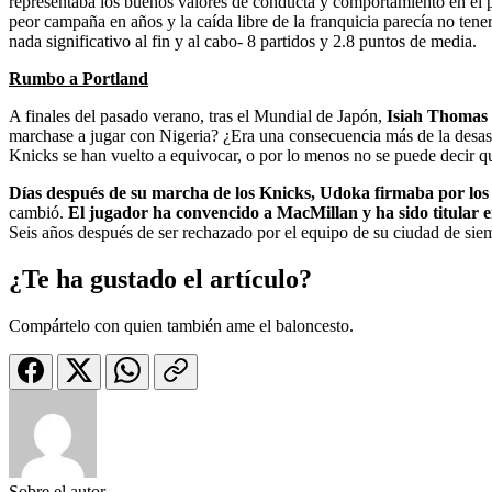
representaba los buenos valores de conducta y comportamiento en el p
peor campaña en años y la caída libre de la franquicia parecía no te
nada significativo al fin y al cabo- 8 partidos y 2.8 puntos de media.
Rumbo a Portland
A finales del pasado verano, tras el Mundial de Japón,
Isiah Thomas 
marchase a jugar con Nigeria? ¿Era una consecuencia más de la desastr
Knicks se han vuelto a equivocar, o por lo menos no se puede decir 
Días después de su marcha de los Knicks, Udoka firmaba por los
cambió.
El jugador ha convencido a MacMillan y ha sido titular 
Seis años después de ser rechazado por el equipo de su ciudad de siem
¿Te ha gustado el artículo?
Compártelo con quien también ame el baloncesto.
Sobre el autor