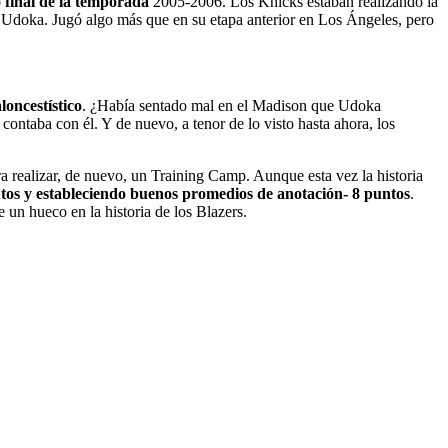
 final de la temporada
2005-2006. Los Knicks estaban realizando la
e Udoka. Jugó algo más que en su etapa anterior en Los Ángeles, pero
oncestístico
. ¿Había sentado mal en el Madison que Udoka
ontaba con él. Y de nuevo, a tenor de lo visto hasta ahora, los
ara realizar, de nuevo, un Training Camp. Aunque esta vez la historia
tos y estableciendo buenos promedios de anotación- 8 puntos
.
un hueco en la historia de los Blazers.