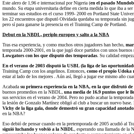
Este alero de 1,96 e internacional por Nigeria (
en el pasado Mundobas
mundo. Su etapa universitaria define en cierta medida lo que iba a ser
terminar sus estudios en el curso 1999- 2000 en Portland State Univer
los 22 encuentros que disputó Olvidada quedaba su temporada sin juga
pero sí para ganarse la presencia en el Training Camp de Portland.
Debut en la NBDL, periplo europeo y salto a la NBA
Tras esa experiencia, y como muchos otros jugadores han hecho,
marc
temporada 2000-2001, en la que jugó doce partidos con unos buenos 
Lowgators con los que disputó dos temporadas
. Su calidad empeza
En el verano de 2003 disputó la USBL (la liga de las oportunidad
Training Camp con los angelinos. Entonces,
como el propio Udoka r
estar al lado de los mejores . Aún así, llegó a jugar ese mismo año cua
Acabada
su primera experiencia en la NBA, en la que disfrutó de
buenos promedios en la NBDL,
una media de 16.9 puntos que le ll
sus servicios en el verano de 2004. Pero no pudo acabar la temporada 
la lesión de Gonzalo Martínez obligó al club a buscar un nuevo base. 
Vichy de la liga gala, donde demostró su gran capacidad anotado
en la NBA?
Eso debió de pensar cuando en la pretemporada de 2005 acudió al Trai
siguió luchando y volvió a la NBDL
, esperando una llamada de la 