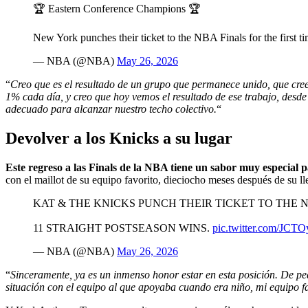
🏆 Eastern Conference Champions 🏆
New York punches their ticket to the NBA Finals for the first t
— NBA (@NBA)
May 26, 2026
“
Creo que es el resultado de un grupo que permanece unido, que cree
1% cada día, y creo que hoy vemos el resultado de ese trabajo, des
adecuado para alcanzar nuestro techo colectivo.
“
Devolver a los Knicks a su lugar
Este regreso a las Finals de la NBA tiene un sabor muy especial p
con el maillot de su equipo favorito, dieciocho meses después de su ll
KAT & THE KNICKS PUNCH THEIR TICKET TO THE NB
11 STRAIGHT POSTSEASON WINS.
pic.twitter.com/JC
— NBA (@NBA)
May 26, 2026
“
Sinceramente, ya es un inmenso honor estar en esta posición. De pe
situación con el equipo al que apoyaba cuando era niño, mi equipo fa