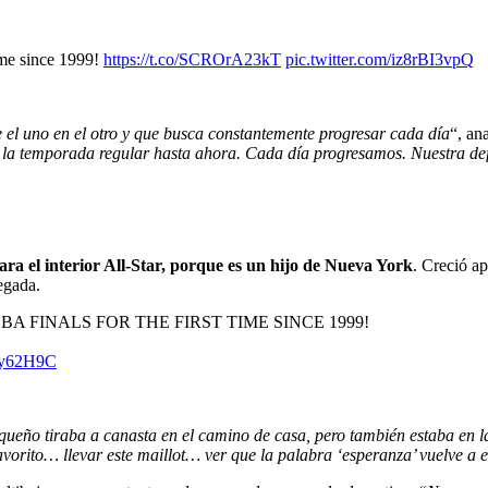
ime since 1999!
https://t.co/SCROrA23kT
pic.twitter.com/iz8rBI3vpQ
 el uno en el otro y que busca constantemente progresar cada día
“, an
de la temporada regular hasta ahora. Cada día progresamos. Nuestra d
ara el interior All-Star, porque es un hijo de Nueva York
. Creció a
egada.
A FINALS FOR THE FIRST TIME SINCE 1999!
TOy62H9C
queño tiraba a canasta en el camino de casa, pero también estaba en la
vorito… llevar este maillot… ver que la palabra ‘esperanza’ vuelve a 