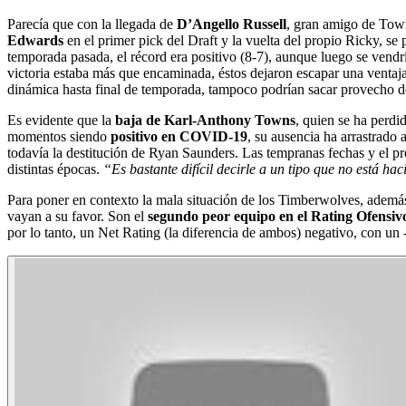
Parecía que con la llegada de
D’Angello Russell
, gran amigo de Town
Edwards
en el primer pick del Draft y la vuelta del propio Ricky, se
temporada pasada, el récord era positivo (8-7), aunque luego se vendrí
victoria estaba más que encaminada, éstos dejaron escapar una ventaj
dinámica hasta final de temporada, tampoco podrían sacar provecho de
Es evidente que la
baja de Karl-Anthony Towns
, quien se ha perdid
momentos siendo
positivo en COVID-19
, su ausencia ha arrastrado 
todavía la destitución de Ryan Saunders. Las tempranas fechas y el p
distintas épocas.
“Es bastante difícil decirle a un tipo que no está h
Para poner en contexto la mala situación de los Timberwolves, además 
vayan a su favor. Son el
segundo peor equipo en el Rating Ofensiv
por lo tanto, un Net Rating (la diferencia de ambos) negativo, con un 