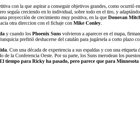
itiva con la que aspirar a conseguir objetivos grandes, como ocurrió e
ro seguía creciendo en lo individual, sobre todo en el tiro, y adaptánd
n una proyección de crecimiento muy positiva, en la que
Donovan Mitch
hacia otra direccion con el fichaje con
Mike Conley
.
ada
y cuando los
Phoenix Suns
volvieron a aparecer en el mapa, firman
franquicia prefirió deshacerse del catalán para jugársela a corto plazo c
tida
. Con una década de experiencia a sus espaldas y con una etiqueta 
o de la Conferencia Oeste. Por su parte, los Suns merodean los puestos 
El tiempo para Ricky ha pasado, pero parece que para Minnesota 