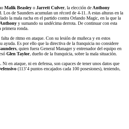
omo
Malik Beasley
o
Jarrett Culver
, la elección de
Anthony
dad. Los de Saunders acumulan un récord de 4-11. A estas alturas en la
 lado la mala racha en el partido contra Orlando Magic, en la que la
 Anthony
y sumando su undécima derrota. De continuar con esta
a primera ronda.
a falta de ritmo en ataque. Con su lesión de muñeca y en estos
su ayuda. Es por ello que la directiva de la franquicia no considere
Saunders
, quien fuera General Manager y entrenador del equipo en
esó
Glen Taylor
, dueño de la franquicia, sobre la mala situación.
. Ni en ataque, ni en defensa, son capaces de tener unos datos que
Defensivo
(113’4 puntos encajados cada 100 posesiones), teniendo,