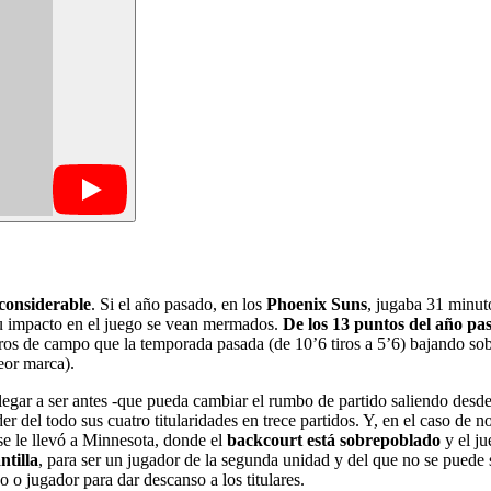
considerable
. Si el año pasado, en los
Phoenix Suns
, jugaba 31 minut
y su impacto en el juego se vean mermados.
De los 13 puntos del año pas
iros de campo que la temporada pasada (de 10’6 tiros a 5’6) bajando so
eor marca).
egar a ser antes -que pueda cambiar el rumbo de partido saliendo desde 
der del todo sus cuatro titularidades en trece partidos. Y, en el caso de
se le llevó a Minnesota, donde el
backcourt está sobrepoblado
y el ju
ntilla
, para ser un jugador de la segunda unidad y del que no se pued
 o jugador para dar descanso a los titulares.