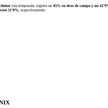
e
titular
esta temporada, registra un
45% en tiros de campo y un 42’9%
roso 11’8%
, respectivamente.
NIX