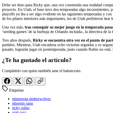
Debe ser duro para Ricky que, una vez construida una realidad compet
proyecto. En Utah, el base tuvo dos temporadas algo inconsistentes, pe
playoffs ya iba a ser algo evidente en las siguientes temporadas y co
de los pilares interiores más importantes, los de Utah prefirieron tirar 
Una vez más,
tras conseguir su mejor juego en la temporada pas
‘seeding games’ de la burbuja de Orlando incluida-, la directiva de la 
Tres años después,
Ricky se encuentra otra vez en el punto de par
partidos. Mientras, Utah encadena ocho victorias seguidas y es segund
pasado, lograrán jugar en postemporada, justo cuando Rubio no está.
¿Te ha gustado el artículo?
Compártelo con quien también ame el baloncesto.
Etiquetas
minnesota timberwolves
phoenix suns
ricky rubio
utah jazz