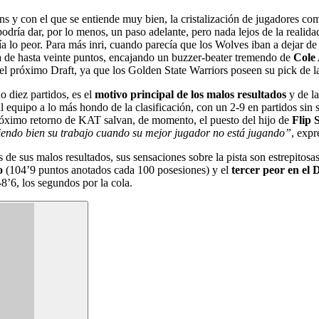
s y con el que se entiende muy bien, la cristalización de jugadores c
 podría dar, por lo menos, un paso adelante, pero nada lejos de la reali
a lo peor. Para más inri, cuando parecía que los Wolves iban a dejar de
a de hasta veinte puntos, encajando un buzzer-beater tremendo de
Cole
l próximo Draft, ya que los Golden State Warriors poseen su pick de l
o diez partidos, es el
motivo principal de los malos resultados
y de l
al equipo a lo más hondo de la clasificación, con un 2-9 en partidos sin 
róximo retorno de KAT salvan, de momento, el puesto del hijo de
Flip 
aciendo bien su trabajo cuando su mejor jugador no está jugando”
, expr
de sus malos resultados, sus sensaciones sobre la pista son estrepitosas
o
(104’9 puntos anotados cada 100 posesiones) y el
tercer peor en el 
-8’6, los segundos por la cola.