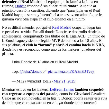
defender al Real Madrid
, el equipo que lo lanzó a la fama en
Europa,
Doncic
respondió sin dudar:
“Sin duda”
. Aunque al
principio desvió la cuestión, diciendo que “para jugar en el Real
Madrid hay que ser muy bueno”, el astro esloveno admitió que le
gustaría vivir otra etapa en el club español en el futuro.
No es difícil entender por qué el
Real Madrid
ocupa un lugar tan
especial en su vida. Fue allí donde Doncic se desarrolló desde la
adolescencia, conquistando tres títulos de la Liga ACB, un título de
la EuroLeague y siendo elegido MVP del torneo a los 18 años. En
sus palabras,
el club lo “formó” y abrió el camino hacia la NBA
,
donde hoy es reconocido como uno de los mejores jugadores del
planeta.
Luka Doncic de 18 años en el Real Madrid.
Top.
@luka7doncic
🪄
pic.twitter.com/KA3mtDTvey
— MT2 (@madrid_total2)
May 21, 2025
Mientras estuvo en los Lakers,
LeBron James
también coqueteó
con regresos a equipos del pasado
, como los Cleveland Cavaliers.
Casos así no son novedad en la liga, y Doncic podría seguir esta ruta
de ídolo que cierra su carrera en el lugar donde todo comenzó.