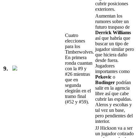
cubrir posiciones
exteriores.
Aumentan los
rumores sobre un
futuro traspaso de
Derrick Williams
Cuatro
así que habría que
elecciones
buscar un tipo de
para los
jugador similar pero
Timberwolves.
que hiciera daño
En primera
desde fuera.
ronda cuantan
Jugadores
9.
con la #9 y
importantes como
#26 mientras
Pekovic
o
que en
Budinger
podrían
segunda
salir en la agencia
elegirán en el
libre así que cabe
tramo final
cubrir las espaldas.
(#52 y #59).
Aleros y escoltas y
tal vez un base,
pero pendientes del
interior.
JJ Hickson va a ser
un jugador cotizado