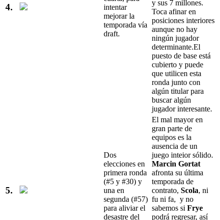
y sus 7 millones.
4.
intentar
Toca afinar en
mejorar la
posiciones interiores
temporada vía
aunque no hay
draft.
ningún jugador
determinante.El
puesto de base está
cubierto y puede
que utilicen esta
ronda junto con
algún titular para
buscar algún
jugador interesante.
El mal mayor en
gran parte de
equipos es la
ausencia de un
Dos
juego inteior sólido.
elecciones en
Marcin Gortat
primera ronda
afronta su última
(#5 y #30) y
temporada de
5.
una en
contrato,
Scola
, ni
segunda (#57)
fu ni fa, y no
para aliviar el
sabemos si
Frye
desastre del
podrá regresar, así