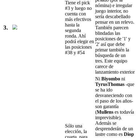
Tiene el pick
nómina) e irregular
#3 y luego no
juego interior, no
cuenta con
sería descabellado
más efectivos
pensar en un relevo.
hasta la
3.
También parecen
segunda
blindadas las
ronda. Ahí
posiciones de '1' y
podrá elegir en
'2' así que debe
las posiciones
primar también la
#38 y #54
búsqueda de un
tres. Este equipo
carece de
lanzamiento exterior
Ni
Biyombo
ni
TyrusThomas
-que
se ha ido
desvaneciendo con
el paso de los años-
son garantía
(
Mullens
es todavía
imprevisible).
Además se
Sólo una
desprenderán de un
elección, la
lastre como es
Diop
cuarta, para