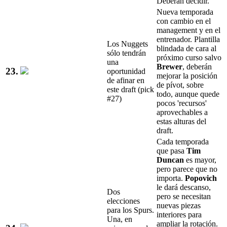
Deberán decidir.
Nueva temporada
con cambio en el
management y en el
entrenador. Plantilla
Los Nuggets
blindada de cara al
sólo tendrán
próximo curso salvo
una
Brewer
, deberán
23.
oportunidad
mejorar la posición
de afinar en
de pívot, sobre
este draft (pick
todo, aunque quede
#27)
pocos 'recursos'
aprovechables a
estas alturas del
draft.
Cada temporada
que pasa
Tim
Duncan
es mayor,
pero parece que no
importa.
Popovich
le dará descanso,
Dos
pero se necesitan
elecciones
nuevas piezas
para los Spurs.
interiores para
Una, en
ampliar la rotación.