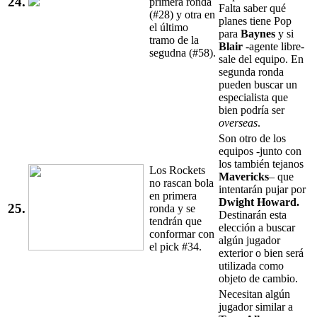
24.
primera ronda
Falta saber qué
(#28) y otra en
planes tiene Pop
el último
para
Baynes
y si
tramo de la
Blair
-agente libre-
segudna (#58).
sale del equipo. En
segunda ronda
pueden buscar un
especialista que
bien podría ser
overseas
.
Son otro de los
equipos -junto con
los también tejanos
Los Rockets
Mavericks
– que
no rascan bola
intentarán pujar por
en primera
Dwight Howard.
25.
ronda y se
Destinarán esta
tendrán que
elección a buscar
conformar con
algún jugador
el pick #34.
exterior o bien será
utilizada como
objeto de cambio.
Necesitan algún
jugador similar a