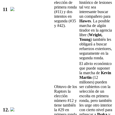
elección de
histórico de lesiones
primera ronda
tal vez sea
11
(#11) y dos
interesante buscar
intentos en
un compañero para
segunda (#35
Hawes
. La posible
y #42).
marcha de algún
tirador en la agencia
libre (
Wright,
Young
) también les
obligará a buscar
refuerzos exteriores,
seguramente en la
segunda ronda.
El alivio económico
que puede suponer
la marcha de
Kevin
Martin
(12
millones) pueden
Obtuvo de los
ser cubiertos con la
Raptors la
selección de un
elección
escolta en primera
número #12 y
ronda, pero también
tiene también
les urge otro interior
12.
la #29 en
con cierto nivel para
primera ronda,
refrescar a
Ibaka
y