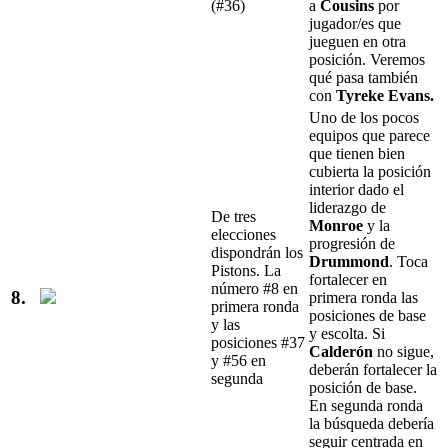
(#36)
a
Cousins
por
jugador/es que
jueguen en otra
posición. Veremos
qué pasa también
con
Tyreke Evans.
Uno de los pocos
equipos que parece
que tienen bien
cubierta la posición
interior dado el
liderazgo de
De tres
Monroe
y la
elecciones
progresión de
dispondrán los
Drummond
. Toca
Pistons. La
fortalecer en
número #8 en
8.
primera ronda las
primera ronda
posiciones de base
y las
y escolta. Si
posiciones #37
Calderón
no sigue,
y #56 en
deberán fortalecer la
segunda
posición de base.
En segunda ronda
la búsqueda debería
seguir centrada en