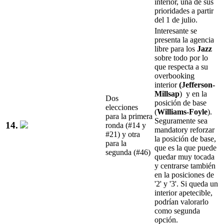
interior, una de sus
prioridades a partir
del 1 de julio.
Interesante se
presenta la agencia
libre para los
Jazz
sobre todo por lo
que respecta a su
overbooking
interior
(Jefferson-
Millsap
) y en la
Dos
posición de base
elecciones
(
Williams-Foyle
).
para la primera
Seguramente sea
14.
ronda (#14 y
mandatory reforzar
#21) y otra
la posición de base,
para la
que es la que puede
segunda (#46)
quedar muy tocada
y centrarse también
en la posiciones de
'2' y '3'. Si queda un
interior apetecible,
podrían valorarlo
como segunda
opción.