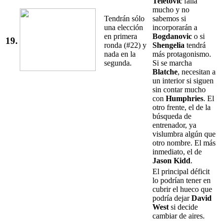
Teletovic
falla
mucho y no
Tendrán sólo
sabemos si
una elección
incorporarán a
en primera
Bogdanovic
o si
19.
ronda (#22) y
Shengelia
tendrá
nada en la
más protagonismo.
segunda.
Si se marcha
Blatche
, necesitan a
un interior si siguen
sin contar mucho
con
Humphries
. El
otro frente, el de la
búsqueda de
entrenador, ya
vislumbra algún que
otro nombre. El más
inmediato, el de
Jason Kidd
.
El principal déficit
lo podrían tener en
cubrir el hueco que
podría dejar
David
West
si decide
cambiar de aires.