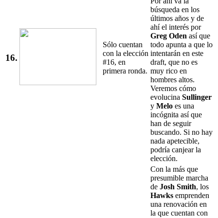
Por ahí va la
búsqueda en los
últimos años y de
ahí el interés por
Greg Oden
así que
Sólo cuentan
todo apunta a que lo
con la elección
intentarán en este
16.
#16, en
draft, que no es
primera ronda.
muy rico en
hombres altos.
Veremos cómo
evolucina
Sullinger
y
Melo
es una
incógnita así que
han de seguir
buscando. Si no hay
nada apetecible,
podría canjear la
elección.
Con la más que
presumible marcha
de
Josh Smith
, los
Hawks
emprenden
una renovación en
la que cuentan con