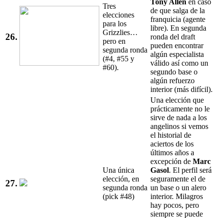
Tony Allen
en caso
Tres
de que salga de la
elecciones
franquicia (agente
para los
libre). En segunda
Grizzlies…
26.
ronda del draft
pero en
pueden encontrar
segunda ronda
algún especialista
(#4, #55 y
válido así como un
#60).
segundo base o
algún refuerzo
interior (más difícil).
Una elección que
prácticamente no le
sirve de nada a los
angelinos si vemos
el historial de
aciertos de los
últimos años a
excepción de
Marc
Una única
Gasol
. El perfil será
elección, en
seguramente el de
27.
segunda ronda
un base o un alero
(pick #48)
interior. Milagros
hay pocos, pero
siempre se puede