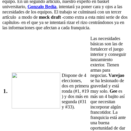
equipo. En un segundo artículo, nuestro experto en basket
universitario,
Gonzalo Bedía
, intentará ya poner cara y ojos a las
necesidades de los equipos. El trabajo se culminará con un tercer
artículo a modo de
mock draft
-como extra a esta mini serie de dos
capítulos- en el que ya se intentará rizar el rizo centrándonos ya en
las informaciones que afectan a cada franquicia.
Las necesidades
básicas son las de
fortalecer el juego
interior y conseguir
lanzamiento
exterior. Tienen
armas para
Dispone de 4
negociar
. Varejao
elecciones,
se ha lesionado de
dos en primera
gravedad y está
1.
ronda (#1, #19
muy solo.
Gee
es
) y dos más en
más un 4 bajito así
segunda (#31
que necesitan
y #33).
incorporar algún
francotidor. La
franquicia está ante
una buena
oportunidad de dar