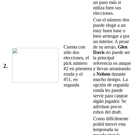
un paso más si
utiliza bien sus
elecciones.
Con el número dos
puede elegir a un
muy buen base o
bien arriesgar a por
un interior. A pesar
Cuenta con
de su arrojo,
Glen
sólo dos
Davis
no puede ser
elecciones, el
la principal
pick número
referencia en ataque
2.
#2 en priemera
y llevan arrastrando
ronda y el
a
Nelson
durante
#51, en
mucho tiempo. La
segunda
opción de segunda
ronda les puede
servir para canjear
algún jugador. Se
adivinan pocos
robos del draft.
Como difícilmente
podrá mover esta
temporada su
pesado (por la