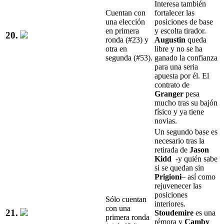
Interesa también
Cuentan con
fortalecer las
una elección
posiciones de base
en primera
y escolta tirador.
20.
ronda (#23) y
Augustin
queda
otra en
libre y no se ha
segunda (#53).
ganado la confianza
para una seria
apuesta por él. El
contrato de
Granger
pesa
mucho tras su bajón
físico y ya tiene
novias.
Un segundo base es
necesario tras la
retirada de
Jason
Kidd
-y quién sabe
si se quedan sin
Prigioni
– así como
rejuvenecer las
posiciones
Sólo cuentan
interiores.
con una
21.
Stoudemire
es una
primera ronda
rémora y
Camby