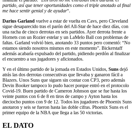
partido, así que tener oportunidades como el triple anotado al final
me hace sentir genial y de ayudar
“.
Darius Garland
vuelve a estar de vuelta en Cavs, pero Cleveland
sigue desaparecido tras el parón del All-Star de hace diez días, con
una racha de cinco derrotas en seis partidos. Ayer derrota frente a
Hornets con un Rozier estelar y un LaMelo Ball con problemas de
faltas. Garland volvió bien, anotando 33 puntos pero comentó: “No
estamos siendo nosotros mismos en este momento”. Bickerstaff
además acabaría expulsado del partido, pidiendo perdón al finalizar
el encuentro a sus jugadores y aficionados.
Y en el último partido de la jornada en Estados Unidos,
Suns
dejó
atrás las dos derrotas consecutivas que llevaba y ganaron fácil a
Blazers. Unos Suns que siguen sin contar con CP3, pero además
Devin Booker tampoco lo pudo hacer porque entró en el protocolo
Covid-19. Buen partido de Cameron Johnson que se fue hasta los
veinte puntos con 6 de 8 en tiros de campo y Ayton hasta los
dieciocho puntos con 9 de 12. Todos los jugadores de Phoenix Suns
anotaron y seis se fueron hasta las doble cifras. Phoenix Suns es el
primer equipo de la NBA que llega a las 50 victorias.
EL DATO