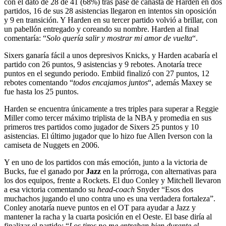
con el dato de 28 de 41 (68%) tras pase de canasta de Harden en dos
partidos, 16 de sus 28 asistencias llegaron en intentos sin oposición
y 9 en transición. Y Harden en su tercer partido volvió a brillar, con
un pabellón entregado y coreando su nombre. Harden al final
comentaría: “
Solo quería salir y mostrar mi amor de vuelta
“.
Sixers ganaría fácil a unos depresivos Knicks, y Harden acabaría el
partido con 26 puntos, 9 asistencias y 9 rebotes. Anotaría trece
puntos en el segundo periodo. Embiid finalizó con 27 puntos, 12
rebotes comentando “
todos encajamos juntos
“, además Maxey se
fue hasta los 25 puntos.
Harden se encuentra únicamente a tres triples para superar a Reggie
Miller como tercer máximo triplista de la NBA y promedia en sus
primeros tres partidos como jugador de Sixers 25 puntos y 10
asistencias. El último jugador que lo hizo fue Allen Iverson con la
camiseta de Nuggets en 2006.
Y en uno de los partidos con más emoción, junto a la victoria de
Bucks, fue el ganado por
Jazz
en la prórroga, con alternativas para
los dos equipos, frente a Rockets. El duo Conley y Mitchell llevaron
a esa victoria comentando su
head-coach
Snyder “Esos dos
muchachos jugando el uno contra uno es una verdadera fortaleza”.
Conley anotaría nueve puntos en el OT para ayudar a Jazz y
mantener la racha y la cuarta posición en el Oeste. El base diría al
finalizar el partido: “
Los tiros no me entraban bien durante el