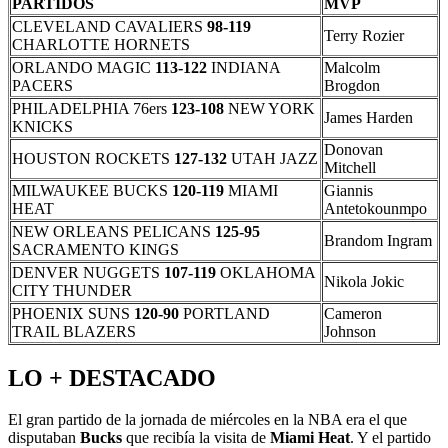
PARTIDOS
MVP
CLEVELAND CAVALIERS
98-119
Terry Rozier
CHARLOTTE HORNETS
ORLANDO MAGIC
113-122
INDIANA
Malcolm
PACERS
Brogdon
PHILADELPHIA 76ers
123-108
NEW YORK
James Harden
KNICKS
Donovan
HOUSTON ROCKETS
127-132
UTAH JAZZ
Mitchell
MILWAUKEE BUCKS
120-119
MIAMI
Giannis
HEAT
Antetokounmpo
NEW ORLEANS PELICANS
125-95
Brandom Ingram
SACRAMENTO KINGS
DENVER NUGGETS
107-119
OKLAHOMA
Nikola Jokic
CITY THUNDER
PHOENIX SUNS
120-90
PORTLAND
Cameron
TRAIL BLAZERS
Johnson
LO + DESTACADO
El gran partido de la jornada de miércoles en la NBA era el que
disputaban
Bucks
que recibía la visita de
Miami Heat
. Y el partido