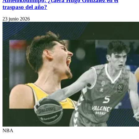
Antetokounmpo: ¿caerá Hugo González en el
traspaso del año?
23 junio 2026
NBA