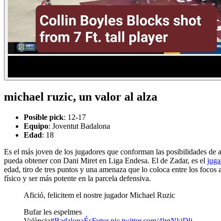
michael ruzic, un valor al alza
Posible pick
: 12-17
Equipo
: Joventut Badalona
Edad
: 18
Es el más joven de los jugadores que conforman las posibilidades de a
pueda obtener con Dani Miret en Liga Endesa. El de Zadar, es el
juga
edad, tiro de tres puntos y una amenaza que lo coloca entre los focos a
físico y ser más potente en la parcela defensiva.
Afició, felicitem el nostre jugador Michael Ruzic
Bufar les espelmes
València
#BadalonaÉsFutur
pic.twitter.com/4lrgNkjDlj