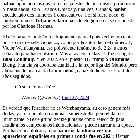
habían apuntado los dos primeros puestos de una misma promoción.
Y hasta ahora, solo Estados Unidos y, una vez, Canadá, habían
encadenado dos números 1 consecutivos. Por si fuera poco, el
también francés
Tidjane Salaün
ha sido elegido en el sexto puesto
por los Charlotte Hornets.
El año pasado también fue imponente para el país vecino, no tanto
por la cifra de seleccionados, como por la autoridad del número 1,
Victor Wembanyama, ese polivalente fenómeno de 2,24 metros
señalado para hacer historia. Más atrás, en la plaza 7, fue escogido
Bilal Coulibaly
. Y en 2022, en el puesto 11, irrumpió
Ousmane
Dieng
. Francia ya aportaba cantidad a la mejor liga del Mundo, pero
ahora añade una calidad abrumadora, capaz de liderar el Draft dos
años seguidos.
C’est la France frère
— Wemby (@wemby)
June 27, 2024
Es verdad que Risacher no es Wembanyama, su caso genera más
dudas, y en principio no apunta a superestrella, pero el dato es
intimidante. Si este grupo decide juntarse como selección para
acudir a los campeonatos internacionales, puede marcar una época.
Por hacer una dolorosa comparación,
la última vez que
aparecieron españoles en primera ronda fue en 2021
: Usman