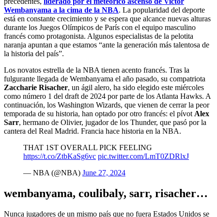
precedentes,
liderado por el meteórico ascenso de Victor
Wembanyama a la cima de la NBA
. La popularidad del deporte
está en constante crecimiento y se espera que alcance nuevas alturas
durante los Juegos Olímpicos de París con el equipo masculino
francés como protagonista. Algunos especialistas de la pelotita
naranja apuntan a que estamos “ante la generación más talentosa de
la historia del país”.
Los novatos estrella de la NBA tienen acento francés. Tras la
fulgurante llegada de Wembanyama el año pasado, su compatriota
Zaccharie Risacher
, un ágil alero, ha sido elegido este miércoles
como número 1 del draft de 2024 por parte de los Atlanta Hawks. A
continuación, los Washington Wizards, que vienen de cerrar la peor
temporada de su historia, han optado por otro francés: el pívot
Alex
Sarr
, hermano de Olivier, jugador de los Thunder, que pasó por la
cantera del Real Madrid. Francia hace historia en la NBA.
THAT 1ST OVERALL PICK FEELING
https://t.co/ZtbKaSg6vc
pic.twitter.com/LmT0ZDRlxJ
— NBA (@NBA)
June 27, 2024
wembanyama, coulibaly, sarr, risacher…
Nunca jugadores de un mismo país que no fuera Estados Unidos se