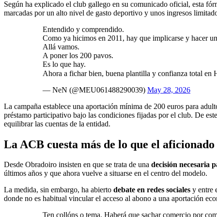
Según ha explicado el club gallego en su comunicado oficial, esta fór
marcadas por un alto nivel de gasto deportivo y unos ingresos limitad
Entendido y comprendido.
Como ya hicimos en 2011, hay que implicarse y hacer un
Allá vamos.
A poner los 200 pavos.
Es lo que hay.
Ahora a fichar bien, buena plantilla y confianza total en
— NeN (@MEU061488290039)
May 28, 2026
La campaña establece una aportación mínima de 200 euros para adult
préstamo participativo bajo las condiciones fijadas por el club. De es
equilibrar las cuentas de la entidad.
La ACB cuesta más de lo que el aficionado
Desde Obradoiro insisten en que se trata de una
decisión necesaria p
últimos años y que ahora vuelve a situarse en el centro del modelo.
La medida, sin embargo, ha abierto
debate en redes sociales
y entre 
donde no es habitual vincular el acceso al abono a una aportación ec
Ten collóns o tema. Haberá que sachar comercio por com