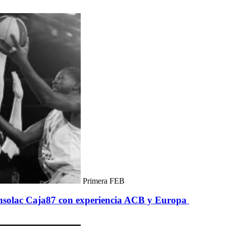
Primera FEB
Insolac Caja87 con experiencia ACB y Europa