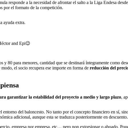
mula responde a la necesidad de afrontar el salto a la Liga Endesa desde
os por el formato de la competición.
a ayuda extra.
 Héctor and Epi😉
os y 80 para menores, cantidad que se destinará íntegramente como d
te modo, el socio recupera ese importe en forma de
reducción del preci
 piensa
ara garantizar la estabilidad del proyecto a medio y largo plazo
, a
el entorno del baloncesto. No tanto por el concepto financiero en sí, 
onómica adicional, aunque esta se traduzca posteriormente en descuento.
ercio, empresa por empresa, etc… pero non extorsionar o aboado. Pouca