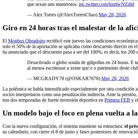
que sexan uns manirrotos.
pic.twitter.com/lomlwNZdld
— Alex Torres (@AlexTorresChao)
May 28, 2026
Giro en 24 horas tras el malestar de la afic
El
Monbus Obradoiro
rectificó este jueves las condiciones económica
solo el 50% de la aportación se aplicaba como descuento directo en el
ha anunciado que el descuento pasa a ser del 100%, es decir, los 200 e
Desactivado o globo sonda de gilipollas en 24 horas. E t
al menos escoitouse a xente que e o patrimonio deste clu
— MCGRADY78 (@OSKAR7878)
May 28, 2026
La polémica se había intensificado especialmente por otra condición 
socios interpretaron como una penalización indirecta. Ante la presión,
tras dos temporadas de fuerte inversión deportiva en
Primera FEB
y el
Un modelo bajo el foco en plena vuelta a 
Con la nueva configuración, el sistema mantiene su estructura:
el pré
su calendario, con cierre el 8 de junio y fases posteriores de renovació