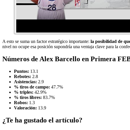
A esto se suma un factor estratégico importante:
la posibilidad de q
nivel no ocupe esa posición supondría una ventaja clave para la confecci
Números de Alex Barcello en Primera F
Puntos:
13.1
Rebotes:
2.8
Asistencias:
2.9
% tiros de campo:
47.7%
% triples:
42.9%
% tiros libres:
83.7%
Robos:
1.3
Valoración:
13.9
¿Te ha gustado el artículo?