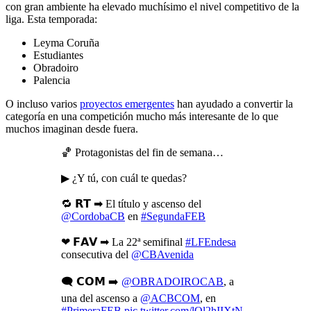
con gran ambiente ha elevado muchísimo el nivel competitivo de la
liga. Esta temporada:
Leyma Coruña
Estudiantes
Obradoiro
Palencia
O incluso varios
proyectos emergentes
han ayudado a convertir la
categoría en una competición mucho más interesante de lo que
muchos imaginan desde fuera.
🏀 Protagonistas del fin de semana…
▶ ¿Y tú, con cuál te quedas?
🔁 𝗥𝗧 ➡ El título y ascenso del
@CordobaCB
en
#SegundaFEB
❤ 𝗙𝗔𝗩 ➡ La 22ª semifinal
#LFEndesa
consecutiva del
@CBAvenida
🗨 𝗖𝗢𝗠 ➡
@OBRADOIROCAB
, a
una del ascenso a
@ACBCOM
, en
#PrimeraFEB
pic.twitter.com/lQl2hIIXtN