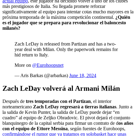
actual equipo
, este jugador ha decidido volver a uno de los clubes
más prestigiosos de Italia. Su llegada promete reforzar
significativamente al equipo para intentar cotas mucho mayores en la
próxima temporada de la máxima competición continental.
¿Quién
es el jugador que se prepara para revolucionar el baloncesto
milanés?
Zach LeDay is released from Partizan and has a two-
year deal with Milan. Only the paperwork remains for
hid return to Italy.
More on
@Eurohoopsnet
— Aris Barkas (@arbarkas)
June 18, 2024
Zach LeDay volverá al Armani Milán
Después de
tres temporadas con el Partizan
, el interior
norteamericano
Zach LeDay regresará a tierras italianas
. Junto a
la salida de Kevin Punter, la salida de LeDay puede dejar “en
cuadro” al equipo de Zeljko Obradovic. El pivot dejará el conjunto
blanquinegro de la capital serbia para firmar un contrato de d
os años
con el equipo de Ettore Messina
, según fuentes de Eurohoops,
confirmándose el rumor que ya tratamos en solobasket hace unas