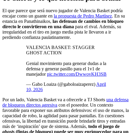
El que parece que será nuevo jugador de Valencia Basket podría
encajar como un guante en
la propuesta de Pedro Martínez
. En su
estancia en Panathinaikos,
las defensan de cambios en bloqueo
directo le convirtieron en una diana
para el rival. Además, su
irregularidad en el tiro en juego media pista le llevaron a ir
perdiendo confianza paulatinamente.
VALENCIA BASKET: STAGGER
GHOST ACTION
Genial movimiento para generar dudas a la
defensa y generar pasillo para el 1v1 de
manejador
pic.twitter.com/DwwovKH3SB
— Gabo Loaiza (@gaboloaizaperez)
April
10, 2026
Por un lado, Valencia Basket va a ofrecerle a TJ Shorts
una defensa
de bloqueos directos agresiva
con el poseedor. Un contexto
favorable para exponer sus atributos defensivos: el uso de manos, la
capacidad de robo, la agilidad para pasar pantallas. En cuestiones
ofensivas, la libertad en transición puede brindarle tiros y entradas
más de ‘inspiración’ que de sistema. Además,
todo el juego de
ghosts
(fintas de bloqueo) puede ser muy enriquecedor para un